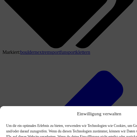
Markiert:
bouldern
extremsport
funsport
klettern
Einwilligung verwalten
Um dir ein optimales Erlebnis zu bieten, verwenden wir Technologien wie Cookies, um Ge
und/oder darauf zuzugreifen. Wenn du diesen Technologien zustimmst, können wir Daten w
IDs auf dieser Website verarbeiten. Wenn du deine Einwillligung nicht erteilst oder zurü