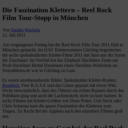
Die Faszination Klettern – Reel Rock
Film Tour-Stopp in München
Von
Sandra Wachaja
12. Juli 2011
Am vergangenen Freitag hat die Reel Rock Film Tour 2011 Halt in
München gemacht. Im DAV Kletterzentrum Gilching begeisterten
die sechs spektakulärsten Kletter-Filme 2011 mit Stars aus der Szene
die Zuschauer. Im Vorfeld bot das Elephant Slacklines-Team um
Profi-Slackliner Bernd Hassmann einen Slackline-Workshop an.
Netzathleten.de war in Gilching zu Gast.
Es waren atemberaubende Bilder. Spektakuläre Kletter-Routen,
Bouldern
, Free B.A.S.E und das Ganze gepaart mit etwas Witz.
Nicht verwunderlich, dass des Öfteren ein echtes Raunen durch das
Publikum ging und auch die Lachmuskeln nicht zu kurz kamen. In
sechs Filmen mit Kletter-Größen wie Dean Potter, Ueli Steck oder
Chris Scharma kam die ganze Faszination des Kletterns zum
Tragen. Zu Recht fiel der Applaus nach den einzelnen Filmen groß
aus.