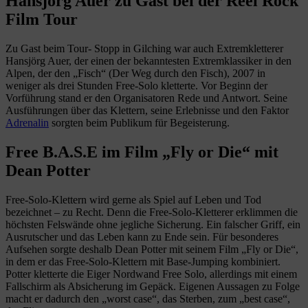
Hansjörg Auer zu Gast bei der Reel Rock
Film Tour
Zu Gast beim Tour- Stopp in Gilching war auch Extremkletterer
Hansjörg Auer, der einen der bekanntesten Extremklassiker in den
Alpen, der den „Fisch“ (Der Weg durch den Fisch), 2007 in
weniger als drei Stunden Free-Solo kletterte. Vor Beginn der
Vorführung stand er den Organisatoren Rede und Antwort. Seine
Ausführungen über das Klettern, seine Erlebnisse und den Faktor
Adrenalin
sorgten beim Publikum für Begeisterung.
Free B.A.S.E im Film „Fly or Die“ mit
Dean Potter
Free-Solo-Klettern wird gerne als Spiel auf Leben und Tod
bezeichnet – zu Recht. Denn die Free-Solo-Kletterer erklimmen die
höchsten Felswände ohne jegliche Sicherung. Ein falscher Griff, ein
Ausrutscher und das Leben kann zu Ende sein. Für besonderes
Aufsehen sorgte deshalb Dean Potter mit seinem Film „Fly or Die“,
in dem er das Free-Solo-Klettern mit Base-Jumping kombiniert.
Potter kletterte die Eiger Nordwand Free Solo, allerdings mit einem
Fallschirm als Absicherung im Gepäck. Eigenen Aussagen zu Folge
macht er dadurch den „worst case“, das Sterben, zum „best case“,