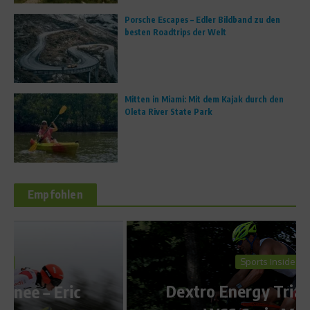
Porsche Escapes – Edler Bildband zu den
besten Roadtrips der Welt
Mitten in Miami: Mit dem Kajak durch den
Oleta River State Park
Empfohlen
Sports Inside
Dextro Energy Triathlon ITU