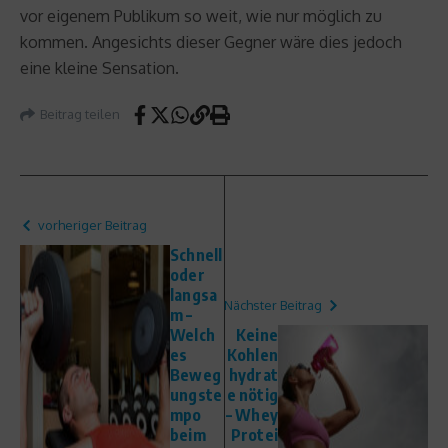
vor eigenem Publikum so weit, wie nur möglich zu
kommen. Angesichts dieser Gegner wäre dies jedoch
eine kleine Sensation.
Beitrag teilen
vorheriger Beitrag
Schnell
oder
langsa
Nächster Beitrag
m –
Welch
Keine
es
Kohlen
Beweg
hydrat
ungste
e nötig
mpo
– Whey
beim
Protei