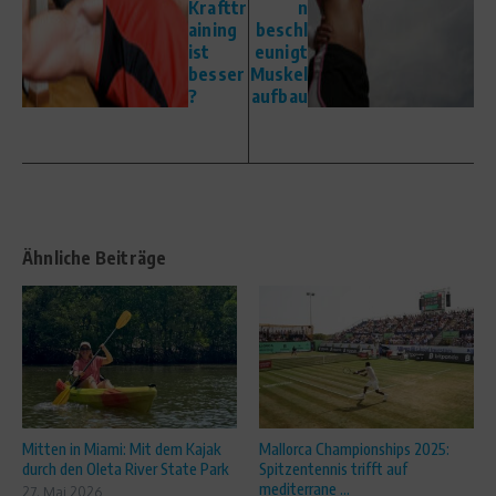
Krafttr
n
aining
beschl
ist
eunigt
besser
Muskel
?
aufbau
Ähnliche Beiträge
Mitten in Miami: Mit dem Kajak
Mallorca Championships 2025:
durch den Oleta River State Park
Spitzentennis trifft auf
mediterrane ...
27. Mai 2026