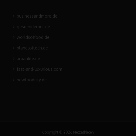
businessandmore.de
gesuendernet.de
worldsoffood.de
planetoftech.de
urbanlife.de
fast-and-luxurious.com
newfoodcity.de
Copyright © 2026 Netzathleten