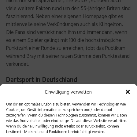
Nicht nur sein Spitzname „The Voice“, sondern auch
viele weitere Fakten rund um den 55-jährigen Briten sind
faszinierend. Neben einer eigenen Homepage gibt es
mittlerweile seine Verkündungen auch als Klingelton.
Die Fans sind verrückt nach ihm und immer dann, wenn
es einem Spieler gelingt mit 180 die höchstmögliche
Punktzahl einer Runde zu erreichen, tobt das Publikum
während Bray mit seiner rauen Stimme den Punktestand
verkündet.
Dartsport in Deutschland
Einwilligung verwalten
Bereits vor etwa 10 Jahren gründeten sich auch in
Um dir ein optimales Erlebnis zu bieten, verwenden wir Technologien wie
Deutschland immer mehr Dart-Vereine. 2002/2003
Cookies, um Geräteinformationen zu speichern und/oder darauf
startete die Dart-Bundesliga, die jährlich einen
zuzugreifen. Wenn du diesen Technologien zustimmst, können wir Daten
Deutschen Meister aus zwei Gruppen, Nord und Süd,
wie das Surfverhalten oder eindeutige IDs auf dieser Website verarbeiten.
Wenn du deine Einwillligung nicht erteilst oder zurückziehst, können
ermittelt. Aktuell sind es jeweils neun Mannschaften pro
bestimmte Merkmale und Funktionen beeinträchtigt werden.
Gruppe und der deutsche Meister 2012 ist der DC