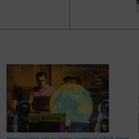
Morgens Goethe, mittags Olympia, nachmittags Fußball, abends