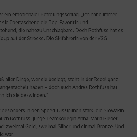
ar ein emotionaler Befreiungsschlag. „Ich habe immer
 sie überraschend die Top-Favoritin und
stehend, die nahezu Unschlagbare. Doch Rothfuss hat es
 Coup auf der Strecke. Die Skifahrerin von der VSG
ß aller Dinge, wer sie besiegt, steht in der Regel ganz
er angestachelt haben – doch auch Andrea Rothfuss hat
nn ich sie bezwingen.“
t besonders in den Speed-Disziplinen stark, die Slowakin
auch Rothfuss‘ junge Teamkollegin Anna-Maria Rieder
d: zweimal Gold, zweimal Silber und einmal Bronze. Und
ig war.