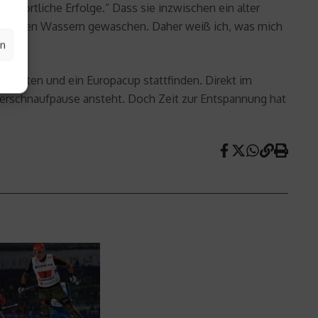
f sportliche Erfolge.“ Dass sie inzwischen ein alter
it fast allen Wassern gewaschen. Daher weiß ich, was mich
en
rschaften und ein Europacup stattfinden. Direkt im
Verschnaufpause ansteht. Doch Zeit zur Entspannung hat