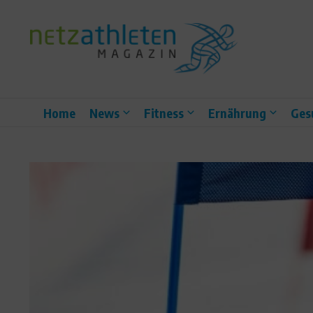
Zum Inhalt springen
Home
News
Fitness
Ernährung
Ges