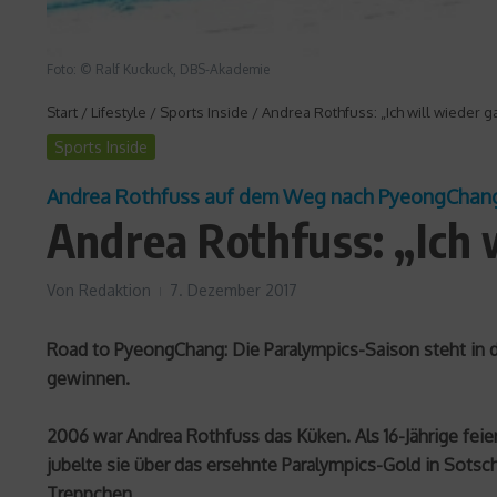
Foto: © Ralf Kuckuck, DBS-Akademie
Start
/
Lifestyle
/
Sports Inside
/
Andrea Rothfuss: „Ich will wieder 
Sports Inside
Andrea Rothfuss auf dem Weg nach PyeongChan
Andrea Rothfuss: „Ich 
Von
Redaktion
7. Dezember 2017
Road to PyeongChang: Die Paralympics-Saison steht in de
gewinnen.
2006 war Andrea Rothfuss das Küken. Als 16-Jährige feie
jubelte sie über das ersehnte Paralympics-Gold in Sotsc
Treppchen.