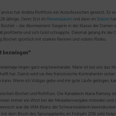
Tarvisio hat Andrea Rothfuss ein Ausrufezeichen gesetzt. Es w
28-Jährige. Denn: Erst im
Riesenslalom
und dann im
Slalom
hat
t. Bochet – die Abonnement-Siegerin in der Klasse der Damen 
all profitierte und sich Gold schnappte. Diesmal gelang ihr der
ng Bochet sportlich mit starken Rennen und vollem Risiko.
et bezwingen“
iederlage liegen ganz eng beieinander. Marie ist bei uns das Ma
hafft hat. Damit wird sie ihre französische Kontrahentin sich
ch kann. Wenn ich Vollgas gebe und mir gute Läufe gelingen, ka
zwischen Bochet und Rothfuss. Die Kanadierin Alana Ramsey is
können immer ein Wort bei der Medaillenvergabe mitreden und 
 Dennoch war die WM-Bilanz der Schwarzwälderin beeindrucken
 mit dem Bruch des Sprunggelenks im Frühjahr 2016 sehr holpr