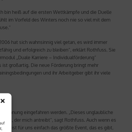
Ich bin heiß auf die ersten Wettkämpfe und die Duelle
fühlt im Vorfeld des Winters noch nie so viel mit dem
use.“
2006 hat sich wahnsinnig viel getan, es wird immer
hig und erfolgreich zu bleiben“, erklärt Rothfuss. Sie
modul „Duale Karriere – Individualförderung“
ist großartig. Die neue Förderung bringt mehr
iningsbedingungen und ihr Arbeitgeber gibt ihr viele
ie Belohnung eingefahren werden. „Dieses unglaubliche
Traum, der mich antreibt“, sagt Rothfuss. Auch wenn es
auf
 „Es ist für uns einfach das größte Event, das es gibt,
t,