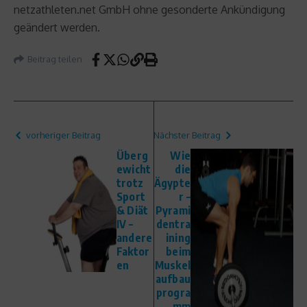
netzathleten.net GmbH ohne gesonderte Ankündigung
geändert werden.
Beitrag teilen
vorheriger Beitrag
Nächster Beitrag
Überg
Wie
ewicht
die
trotz
Ägypte
Sport
r –
& Diät
Pyrami
IV –
dentra
andere
ining
Faktor
beim
en
Muskel
aufbau
progra
mm