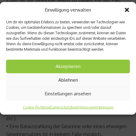
dass die Lieferung über eine Spedition erfolgt, wird sich
Einwilligung verwalten
die Spedition mit dem Gewinner in Verbindung setzen,
Um dir ein optimales Erlebnis zu bieten, verwenden wir Technologien wie
um einen Liefertermin zu vereinbaren. Die Anlieferung
Cookies, um Geräteinformationen zu speichern und/oder darauf
erfolgt in der Regel montags bis freitags zwischen 8.00
zuzugreifen. Wenn du diesen Technologien zustimmst, können wir Daten
wie das Surfverhalten oder eindeutige IDs auf dieser Website verarbeiten.
und 18.00 Uhr. Der Gewinner hat die Kosten einer
Wenn du deine Einwillligung nicht erteilst oder zurückziehst, können
erneuten Anlieferung selbst zu tragen. Alle Kosten,
bestimmte Merkmale und Funktionen beeinträchtigt werden.
welche durch die Abholung verursacht werden, sowie
alle weiteren Folgekosten trägt der Gewinner.
Akzeptieren
• Ist die Übermittlung des Gewinnes nicht oder nur unter
unzumutbaren Umständen möglich, so erhält der
Ablehnen
Gewinner einen gleichwertigen Ersatz. Ebenfalls erhält
Einstellungen ansehen
der Gewinner einen gleichwertigen Ersatz, wenn der
ursprüngliche Gewinn in der präsentierten Ausführung
Cookie-Richtlinie
Datenschutzbestimmungen
Impressum
nicht mehr lieferbar ist (Modellwechsel, Saisonware
etc.).
• Eine Barauszahlung der Gewinne oder eines etwaigen
Gewinnersatzes ist in keinem Falle möglich.