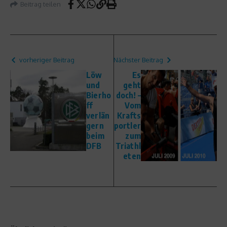
Beitrag teilen
vorheriger Beitrag
Nächster Beitrag
Löw
Es
und
geht
Bierho
doch! –
ff
Vom
verlän
Krafts
gern
portler
beim
zum
DFB
Triathl
eten