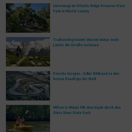
Unterwegs im Atlantic Ridge Preserve State
Park in Martin County
Trailrunning boomt: Warum immer mehr
Läufer die Straße verlassen
Porsche Escapes – Edler Bildband zu den
besten Roadtrips der Welt
Mitten in Miami: Mit dem Kajak durch den
Oleta River State Park