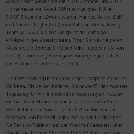
Axevo-Team bewältigte die 73,91 Kilometer und 2.377
Höhenmeter von Scuol (SUI) nach Livigno (ITA) in
3:07:31.8 Stunden. Zweite wurden Hannes Genze (GER)
und Andreas Kugler (SUI) vom Multivan Merida Biking
Team (3:11:56.2), die den Zielsprint der Verfolger
erfolgreich gestalten konnten. Trotz Sturzes rundeten
Massimo De Bertolis (ITA) und Mike Felderer (ITA) von
Full-Dynamix, die gestern ganz vorne gelegen hatten,
das Podium als Dritte ab (3:11:56.5).
Die Entscheidung über den heutigen Etappensieg fiel im
Val Mora. Die beiden Italiener, die heute für den zweiten
Tagessieg für ihr Heimatland in Folge sorgten, nutzten
die Gunst der Stunde, als diese sich bei einem Sturz
Mike Felderes im Single Trail bot. Bis dahin war das
Ortsteam von Ponte di Legno mit seinen Landsleuten
De Bertolis/Felderer und den Gesamtführenden Lukas
Buchli und Thomas Stoll vom BiXS iXS Pro Team, das