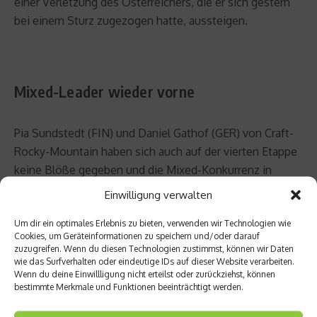
einer Verletzung des Österreichers, die er sich gestern
bei einem Sturz zugezogen hatte, aussteigen.
Mixed-Leader wieder vorne
Pia Sundstedt (FIN) und Daniel Gathof (GER) von Craft-
Rocky-Mountain haben sich auch auf der vierten Etappe
keine Blöße gegeben und die Mixed-Konkurrenz in
3:36:58.7 Stunden dominiert. Auch bei den beiden
Einwilligung verwalten
anderen Podiumsrängen gab es keine Abwechslung. Wie
Um dir ein optimales Erlebnis zu bieten, verwenden wir Technologien wie
an den Vortagen reihten sich Milena Landtwing (SUI) und
Cookies, um Geräteinformationen zu speichern und/oder darauf
Heiko Gutmann (GER) von Rothaus-Cube als Zweite
zuzugreifen. Wenn du diesen Technologien zustimmst, können wir Daten
(3:40:10.2), Jane Nüssle (SUI) und Markus Hochstrasser
wie das Surfverhalten oder eindeutige IDs auf dieser Website verarbeiten.
Wenn du deine Einwillligung nicht erteilst oder zurückziehst, können
(SUI) von credo-bikes.com als Dritte ein (3:44:39.9).
bestimmte Merkmale und Funktionen beeinträchtigt werden.