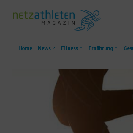
Zum Inhalt springen
Home
News
Fitness
Ernährung
Ges