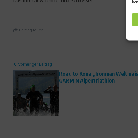
Das Interview führte Tina Schlosser
kön
Beitrag teilen
vorheriger Beitrag
Road to Kona „Ironman Weltmeist
GARMIN Alpentriathlon