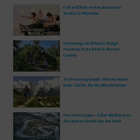
FS8 eröffnet erstes deutsches
Studio in München
Unterwegs im Atlantic Ridge
Preserve State Park in Martin
County
Trailrunning boomt: Warum immer
mehr Läufer die Straße verlassen
Porsche Escapes – Edler Bildband zu
den besten Roadtrips der Welt