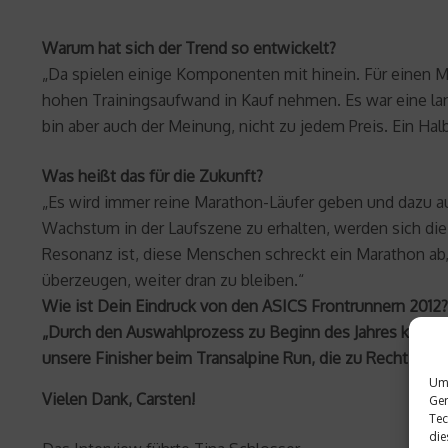
Warum hat sich der Trend so entwickelt?
„Da spielen einige Komponenten mit hinein. Für einen 
hohen Trainingsaufwand in Kauf nehmen. Es war eine lan
bin aber auch der Meinung, nicht zu jedem Preis. Ein Hal
Was heißt das für die Zukunft?
„Es wird immer reine Marathon-Läufer geben und dazu au
Wachstum in der Laufszene zu erhalten, werden sich die
Resonanz ist, diese Menschen schreckt ein Marathon ab, 
überzeugen, weiter dran zu bleiben.“
Wie ist Dein Eindruck von den ASICS Frontrunnern 2012?
„Durch den Auswahlprozess zu Beginn des Jahres kann m
unsere Finisher beim Transalpine Run, die zu Recht gefei
Um 
Vielen Dank, Carsten!
Ger
Tec
die