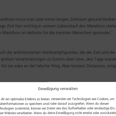
Marathon muss man über einen langen Zeitraum gesund bleiben
ge Zeit fast wichtig in seinem Lebenslauf den Marathon stehe
b-Marathon ist definitiv für die meisten Menschen gesünder.“
ch die ambitionierten Wettkampfsportler, die die Zeit und di
 großen Veranstaltungen zu Events über zwei, drei Tage wandel
für sie wäre es der falsche Weg. Aber kürzere Distanzen, eing
an sagen, das ist eine große Mannschaft mit
Herz
und Seele. 
Einwilligung verwalten
ert werden. Der Trail ist auf jeden Fall im Kommen.“
dir ein optimales Erlebnis zu bieten, verwenden wir Technologien wie Cookies, um
äteinformationen zu speichern und/oder darauf zuzugreifen. Wenn du diesen
hnologien zustimmst, können wir Daten wie das Surfverhalten oder eindeutige IDs 
ser Website verarbeiten. Wenn du deine Einwillligung nicht erteilst oder zurückziehs