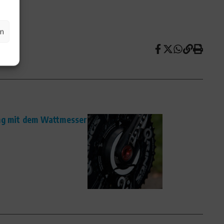
en
ing mit dem Wattmesser