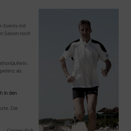
r-Events mit
gen Saison noch
athonläuferin.
mpetenz als
h in den
orte. Die
Carsten Eich