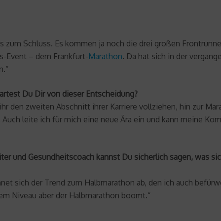
is zum Schluss. Es kommen ja noch die drei großen Frontrunne
s-Event – dem Frankfurt-
Marathon
. Da hat sich in der vergan
n.“
artest Du Dir von dieser Entscheidung?
hr den zweiten Abschnitt ihrer Karriere vollziehen, hin zur Mar
. Auch leite ich für mich eine neue Ära ein und kann meine Ko
eiter und Gesundheitscoach kannst Du sicherlich sagen, was sic
chnet sich der Trend zum Halbmarathon ab, den ich auch befürw
em Niveau aber der Halbmarathon boomt.“