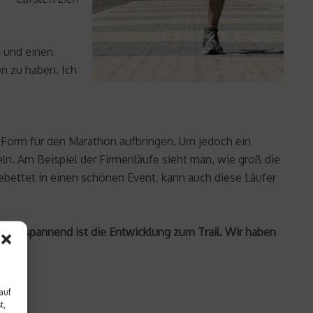
 und einen
n zu haben. Ich
e Form für den Marathon aufbringen. Um jedoch ein
n. Am Beispiel der Firmenläufe sieht man, wie groß die
ebettet in einen schönen Event, kann auch diese Läufer
Aber spannend ist die Entwicklung zum Trail. Wir haben
auf
t,