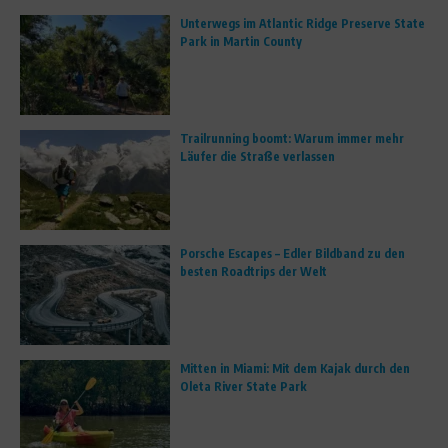
Unterwegs im Atlantic Ridge Preserve State
Park in Martin County
Trailrunning boomt: Warum immer mehr
Läufer die Straße verlassen
Porsche Escapes – Edler Bildband zu den
besten Roadtrips der Welt
Mitten in Miami: Mit dem Kajak durch den
Oleta River State Park