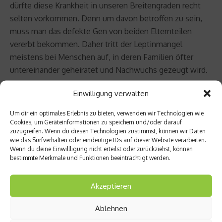
dürfte diese Krankheit in unseren Breitengraden recht
selten vorkommen. Denn um davon betroffen zu sein,
muss man das defekte Gen von beiden Elternteilen
vererbt bekommen. Daher tritt der Leptinmangel
meistens bei Menschen auf, in deren Familien öfter
untereinander geheiratet und Nachwuchs gezeugt wird.
Einwilligung verwalten
Leptin ist ein Fettstoffwechselhormon, das im
Fettgewebe gebildet wird. Es signalisiert dem Gehirn,
Um dir ein optimales Erlebnis zu bieten, verwenden wir Technologien wie
wenn sich ein Sättigungsgefühl eingestellt hat. Bleibt
Cookies, um Geräteinformationen zu speichern und/oder darauf
zuzugreifen. Wenn du diesen Technologien zustimmst, können wir Daten
das Signal aus, weil zu wenig Leptin vorhanden ist, weiß
wie das Surfverhalten oder eindeutige IDs auf dieser Website verarbeiten.
das Gehirn nicht, dass der Körper schon satt ist und
Wenn du deine Einwillligung nicht erteilst oder zurückziehst, können
bestimmte Merkmale und Funktionen beeinträchtigt werden.
fordert immer weiter Nahrung. Man lebt also in einem
ständigen Hungergefühl, sofern man den Leptinmangel
nicht medizinisch behandeln lässt.
Akzeptieren
Ablehnen
Beitrag teilen