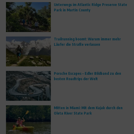
Unterwegs im Atlantic Ridge Preserve State
Park in Martin County
Trailrunning boomt: Warum immer mehr
Läufer die Straße verlassen
Porsche Escapes – Edler Bildband zu den
besten Roadtrips der Welt
Mitten in Miami: Mit dem Kajak durch den
Oleta River State Park