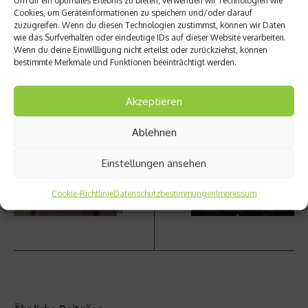
Um dir ein optimales Erlebnis zu bieten, verwenden wir Technologien wie
Cookies, um Geräteinformationen zu speichern und/oder darauf
Beitrag teilen
zuzugreifen. Wenn du diesen Technologien zustimmst, können wir Daten
wie das Surfverhalten oder eindeutige IDs auf dieser Website verarbeiten.
Wenn du deine Einwillligung nicht erteilst oder zurückziehst, können
bestimmte Merkmale und Funktionen beeinträchtigt werden.
vorheriger Beitrag
Nächster Beitrag
Akzeptieren
Produk
Tango
ttest-
Ablehnen
förder
Die
t
Medus
Testos
Einstellungen ansehen
a
teronp
Jacket
rodukt
Cookie-Richtlinie
Datenschutzbestimmungen
Wome
Impressum
ion
n