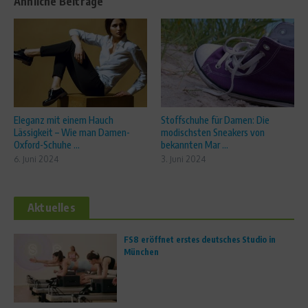
Ähnliche Beiträge
Eleganz mit einem Hauch
Stoffschuhe für Damen: Die
Lässigkeit – Wie man Damen-
modischsten Sneakers von
Oxford-Schuhe ...
bekannten Mar ...
6. Juni 2024
3. Juni 2024
Aktuelles
FS8 eröffnet erstes deutsches Studio in
München