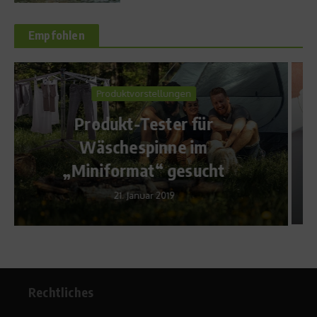
Empfohlen
Ratgeber Gesundheit
Was ist die
Eigenblutbehandlung?
ht
2. Oktober 2012
Rechtliches