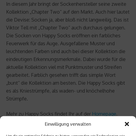
In diesem Jahr bringt der Sockenhersteller seine zweite
Kollektion „Chapter Two“ auf den Markt. Auch hier lautet
die Devise: Socken ja, aber bloß nicht langweilig. Das ist
Viktor Tell mit „Chapter Two“ auch durchaus gelungen.
Die Socken von Happy Socks eröffnen ein farbliches
Feuerwerk für das Auge. Ausgefallene Muster und
leuchtenden Farben sind auch bei dieser Kollektion die
eindeutigen Erkennungsmerkmale. Dabei wurde für die
aktuelle Kollektion viel mit Punktmuster und Streifen
gearbeitet. Farblich gesehen trifft das simple Wort
„bunt“ die Kollektion am besten. Die Happy Socks gibt
es als Kniestrümpfe, als waden- und knöchelhohe
Strümpfe.
Mehr zu Happy Socks findet Ihr auf der
Homepage
.
Einwilligung verwalten