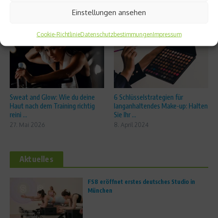
Einstellungen ansehen
Ähnliche Beiträge
Cookie-Richtlinie
Datenschutzbestimmungen
Impressum
Sweat and Glow: Wie du deine
6 Schlüsselstrategien für
Haut nach dem Training richtig
langanhaltendes Make-up: Halten
reini ...
Sie Ihr ...
27. Mai 2026
8. April 2024
Aktuelles
FS8 eröffnet erstes deutsches Studio in
München