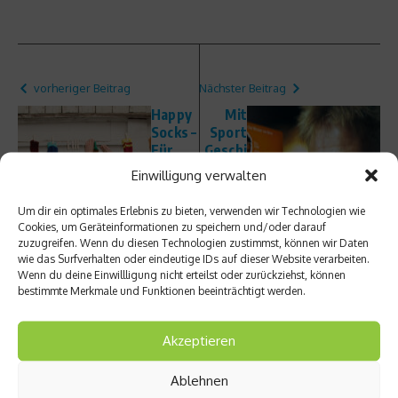
vorheriger Beitrag
Nächster Beitrag
Happy
Mit
Socks –
Sport
Für
Geschi
glücklic
chten
Einwilligung verwalten
he
erzähl
Füße
en –
Um dir ein optimales Erlebnis zu bieten, verwenden wir Technologien wie
Intervi
Cookies, um Geräteinformationen zu speichern und/oder darauf
ew mit
zuzugreifen. Wenn du diesen Technologien zustimmst, können wir Daten
Sönke
wie das Surfverhalten oder eindeutige IDs auf dieser Website verarbeiten.
Wortm
Wenn du deine Einwillligung nicht erteilst oder zurückziehst, können
ann
bestimmte Merkmale und Funktionen beeinträchtigt werden.
Akzeptieren
Ablehnen