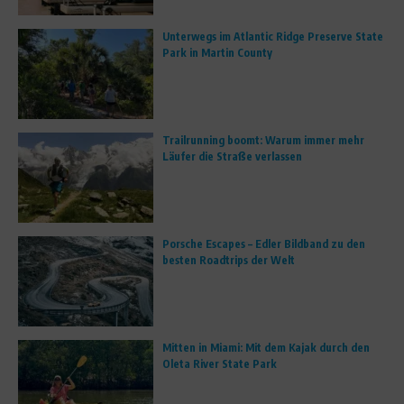
Unterwegs im Atlantic Ridge Preserve State
Park in Martin County
Trailrunning boomt: Warum immer mehr
Läufer die Straße verlassen
Porsche Escapes – Edler Bildband zu den
besten Roadtrips der Welt
Mitten in Miami: Mit dem Kajak durch den
Oleta River State Park