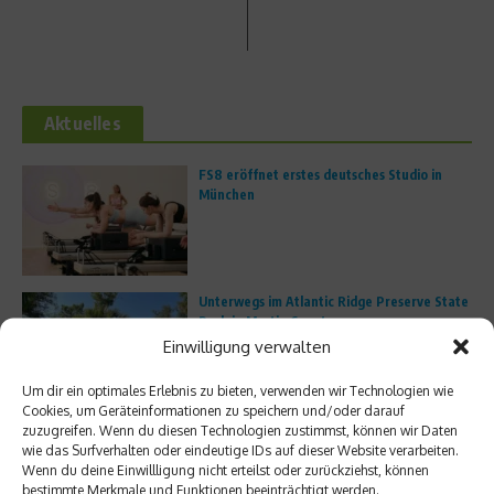
Aktuelles
FS8 eröffnet erstes deutsches Studio in
München
Unterwegs im Atlantic Ridge Preserve State
Park in Martin County
Einwilligung verwalten
Um dir ein optimales Erlebnis zu bieten, verwenden wir Technologien wie
Cookies, um Geräteinformationen zu speichern und/oder darauf
Trailrunning boomt: Warum immer mehr
zuzugreifen. Wenn du diesen Technologien zustimmst, können wir Daten
Läufer die Straße verlassen
wie das Surfverhalten oder eindeutige IDs auf dieser Website verarbeiten.
Wenn du deine Einwillligung nicht erteilst oder zurückziehst, können
bestimmte Merkmale und Funktionen beeinträchtigt werden.