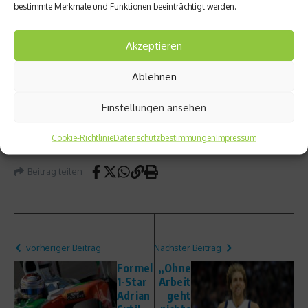
bestimmte Merkmale und Funktionen beeinträchtigt werden.
und Händler aus Deutschland eingeflogen. Und mich,
den netzathleten-Redakteur. Auch für mich war es ein
Akzeptieren
wirklich einmaliges Erlebnis. Trotz Schlafmangels und
schweren Beinen auf der letzten Etappe habe ich das
Ablehnen
Rennen wirklich genossen.
Einstellungen ansehen
Weitere Informationen über den Reach The Beach Relay
findest Du unter
Cookie-Richtlinie
http://www.rtbrelay.com
Datenschutzbestimmungen
Impressum
Beitrag teilen
vorheriger Beitrag
Nächster Beitrag
Formel
„Ohne
1-Star
Arbeit
Adrian
geht