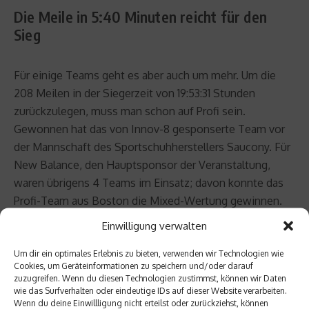
Die Meile in 5:40 Minuten reicht für den
Sieg
Für einige Teams geht es aber auch um mehr. Um die
208 Meilen in der Siegerzeit von 19:53:31 Stunden
zurückzulegen, muss man schon auf Profi sein.
Gewonnen hat das von Innov-8 gesponserte Team vor
der Mannschaft des Sportschuhherstellers Saucony. Für
New Balance, den Hauptsponsor der Veranstaltung,
waren übrigens 4 Teams im Einsatz; davon konnte das
Profi-Team aus Boston die Mixed-Wertung gewinnen.
Einwilligung verwalten
Erfreulich aus deutscher Sicht: Das Team New Balance
Germany erreichte trotz Wechselchaos mit 25:13.14
Um dir ein optimales Erlebnis zu bieten, verwenden wir Technologien wie
Cookies, um Geräteinformationen zu speichern und/oder darauf
Stunden den 27. Platz in der Gesamtwertung und war
zuzugreifen. Wenn du diesen Technologien zustimmst, können wir Daten
damit auch das schnellste Europäische Team. New
wie das Surfverhalten oder eindeutige IDs auf dieser Website verarbeiten.
Wenn du deine Einwillligung nicht erteilst oder zurückziehst, können
Balance hatte dafür erstmals laufbegeisterte Mitarbeiter