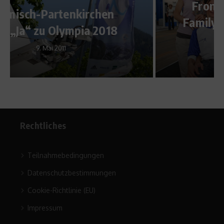
Frontrunner meets ASICS
Family & Friends in Hamburg
und auf Schalke
25. Mai 2011
Rechtliches
Teilnahmebedingungen
Datenschutzbestimmungen
Cookie-Richtlinie (EU)
Impressum