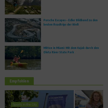
Porsche Escapes – Edler Bildband zu den
besten Roadtrips der Welt
Mitten in Miami: Mit dem Kajak durch den
Oleta River State Park
Empfohlen
Asics