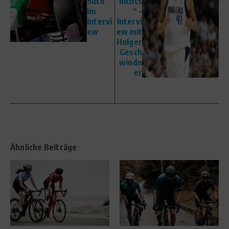
Sutil
nichts
im
“ –
Intervi
Intervi
ew
ew mit
Holger
Gesch
windn
er
Ähnliche Beiträge