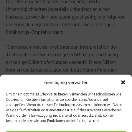
Die DGE empfiehlt daher eindringlich, sich bei
Unverträglichkeiten jedenfalls unbedingt an einen
Facharzt zu wenden und warnt gleichzeitig wie folgt vor
unseriös durchgeführten Tests und und einseitigen
Ernährungs-Empfehlungen:
"Gemeinsam mit der irreführenden Interpretation der
Testergebnisse werden ungerechtfertigte und häufig
einseitige Diätempfehlungen verkauft. Diese Diäten
können die Lebensqualität der betroffenen Personen
einschränken oder sie gefährden. Betrifft die wegen der
Einwilligung verwalten
angeblichen Unverträglichkeiten empfohlene Diät den
Verzicht auf Lebensmittelgruppen wie Milchprodukte
Um dir ein optimales Erlebnis zu bieten, verwenden wir Technologien wie
Cookies, um Geräteinformationen zu speichern und/oder darauf
oder Gemüse, kann es langfristig zu einer
zuzugreifen. Wenn du diesen Technologien zustimmst, können wir Daten
Unterversorgung mit lebenswichtigen Nährstoffen
wie das Surfverhalten oder eindeutige IDs auf dieser Website verarbeiten.
kommen." In jedem Fall eines Verdachtes auf eine
Wenn du deine Einwillligung nicht erteilst oder zurückziehst, können
bestimmte Merkmale und Funktionen beeinträchtigt werden.
Unverträglichkeit ist daher anzuraten, sich direkt an
einen entsprechenden Facharzt zu wenden.