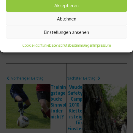
Akzeptieren
Infos
Ablehnen
Deutsche Gesellschaft für Ernährung e.V. (DGE)
Einstellungen ansehen
Beitrag teilen
Cookie-Richtlinie
Datenschutzbestimmungen
Impressum
vorheriger Beitrag
Nächster Beitrag
Trainin
Vaude
gstage
Safety
buch:
Camp
Sinnvol
2010 –
l oder
Klette
nicht?
rsteig
für
Einstei