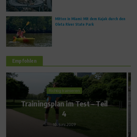
Mitten in Miami: Mit dem Kajak durch den
Oleta River State Park
Empfohlen
News
ICF Kanu-Freestyle WM:
Dane Jackson dominiert und
holt drei WM-Titel
26. Juni 2011