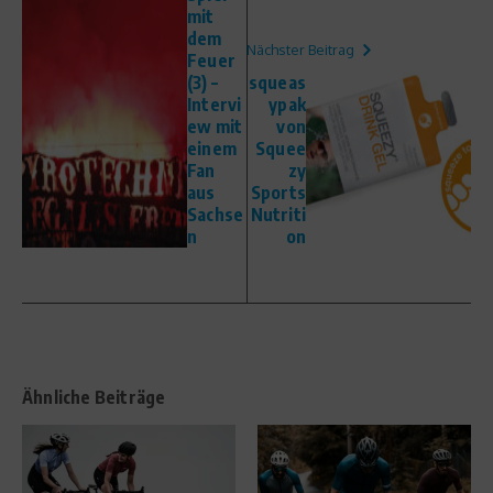
mit
dem
Nächster Beitrag
Feuer
(3) –
squeas
Intervi
ypak
ew mit
von
einem
Squee
Fan
zy
aus
Sports
Sachse
Nutriti
n
on
Ähnliche Beiträge