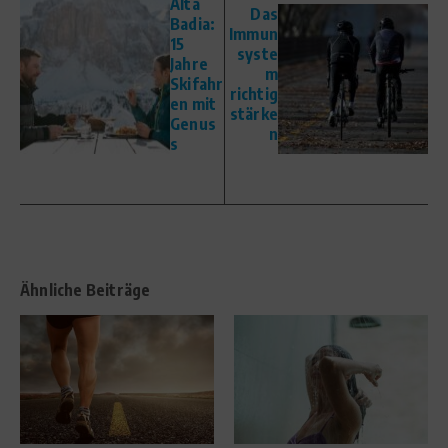
Alta
Das
Badia:
Immun
15
syste
Jahre
m
Skifahr
richtig
en mit
stärke
Genus
n
s
Ähnliche Beiträge