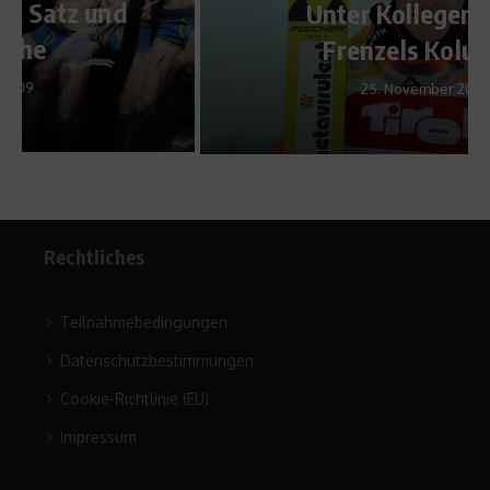
Unter Kollegen – Eric
Frenzels Kolumne
25. November 2015
Rechtliches
Teilnahmebedingungen
Datenschutzbestimmungen
Cookie-Richtlinie (EU)
Impressum