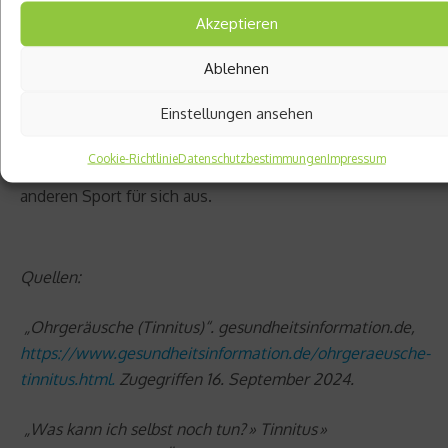
zum
Joggen
oder
Schwimmen
. Auch die Teilnahme an
Akzeptieren
vielen Fitnesskursen fällt in diese Kategorie.
Ablehnen
Wichtig ist, dass Sie sich wohlfühlen und auf den
Einstellungen ansehen
eigenen Körper achten. Verstärken sich Ihre Symptome
oder wird der Tinnitus lauter? Dann ruhen Sie sich
Cookie-Richtlinie
Datenschutzbestimmungen
Impressum
zunächst aus oder probieren Sie gegebenenfalls einen
anderen Sport für sich aus.
Quellen:
„Ohrgeräusche (Tinnitus)“. gesundheitsinformation.de,
https://www.gesundheitsinformation.de/ohrgeraeusche-
tinnitus.html.
Zugegriffen 16. September 2024.
„Was kann ich selbst noch tun? » Tinnitus »