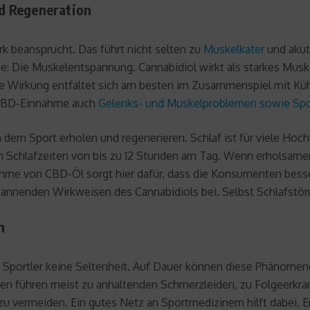
d Regeneration
k beansprucht. Das führt nicht selten zu
Muskelkater
und akut
che: Die Muskelentspannung. Cannabidiol wirkt als starkes Musk
ie Wirkung entfaltet sich am besten im Zusammenspiel mit Kü
 CBD-Einnahme auch
Gelenks- und Muskelproblemen sowie Spo
dem Sport erholen und regenerieren. Schlaf ist für viele Hoch
 in Schlafzeiten von bis zu 12 Stunden am Tag. Wenn erholsamer
nahme von CBD-Öl sorgt hier dafür, dass die Konsumenten bess
annenden Wirkweisen des Cannabidiols bei. Selbst Schlafstör
n
e Sportler keine Seltenheit. Auf Dauer können diese Phänomen
gen führen meist zu anhaltenden Schmerzleiden, zu Folgeerkr
 zu vermeiden. Ein gutes Netz an Sportmedizinern hilft dabei, 