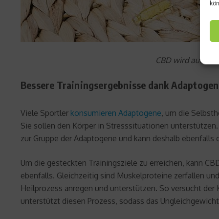
kön
CBD wird aus Han
Bessere Trainingsergebnisse dank Adaptoge
Viele Sportler
konsumieren Adaptogene
, um die Selbsth
Sie sollen den Körper in Stresssituationen unterstütze
zur Gruppe der Adaptogene und kann deshalb ebenfalls d
Um die gesteckten Trainingsziele zu erreichen, kann CB
ebenfalls. Gleichzeitig sind Muskelproteine zerfallen u
Heilprozess anregen und unterstützen. So versucht der
unterstützt diesen Prozess, sodass das Ungleichgewicht s