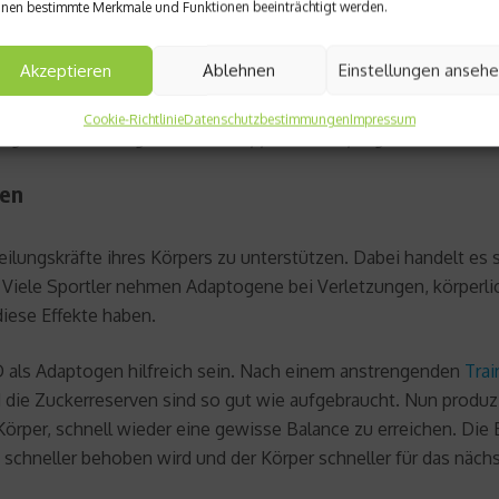
nen bestimmte Merkmale und Funktionen beeinträchtigt werden.
Akzeptieren
Ablehnen
Einstellungen anseh
Cookie-Richtlinie
Datenschutzbestimmungen
Impressum
f gewonnen und gehört zur Gruppe der Adaptogene. Es wirkt n
nen
eilungskräfte ihres Körpers zu unterstützen. Dabei handelt es
n. Viele Sportler nehmen Adaptogene bei Verletzungen, körperl
iese Effekte haben.
D als Adaptogen hilfreich sein. Nach einem anstrengenden
Trai
nd die Zuckerreserven sind so gut wie aufgebraucht. Nun produ
 Körper, schnell wieder eine gewisse Balance zu erreichen. 
chneller behoben wird und der Körper schneller für das nächste