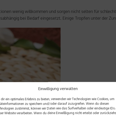
ionen wenig willkommen und sorgen nicht selten für schlechte
abhängig bei Bedarf eingesetzt. Einige Tropfen unter der Zu
Einwilligung verwalten
dir ein optimales Erlebnis zu bieten, verwenden wir Technologien wie Cookies, um
äteinformationen zu speichern und/oder darauf zuzugreifen. Wenn du diesen
hnologien zustimmst, können wir Daten wie das Surfverhalten oder eindeutige IDs 
ser Website verarbeiten. Wenn du deine Einwillligung nicht erteilst oder zurückziehs