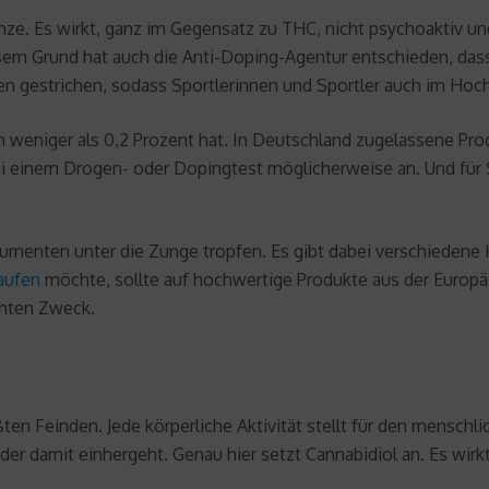
anze. Es wirkt, ganz im Gegensatz zu THC, nicht psychoaktiv und
 Grund hat auch die Anti-Doping-Agentur entschieden, dass CBD
zen gestrichen, sodass Sportlerinnen und Sportler auch im 
 weniger als 0,2 Prozent hat. In Deutschland zugelassene Prod
 einem Drogen- oder Dopingtest möglicherweise an. Und für S
umenten unter die Zunge tropfen. Es gibt dabei verschiedene K
aufen
möchte, sollte auf hochwertige Produkte aus der Europä
hten Zweck.
ten Feinden. Jede körperliche Aktivität stellt für den menschli
 der damit einhergeht. Genau hier setzt Cannabidiol an. Es w