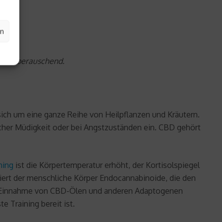
en
icht berauschend.
 sich um eine ganze Reihe von Heilpflanzen und Kräutern.
icher Müdigkeit oder bei Angstzuständen ein. CBD gehört
ning
ist die Körpertemperatur erhöht, der Kortisolspiegel
ziert der menschliche Körper Endocannabinoide, die den
Die Einnahme von CBD-Ölen und anderen Adaptogenen
 Training bereit ist.