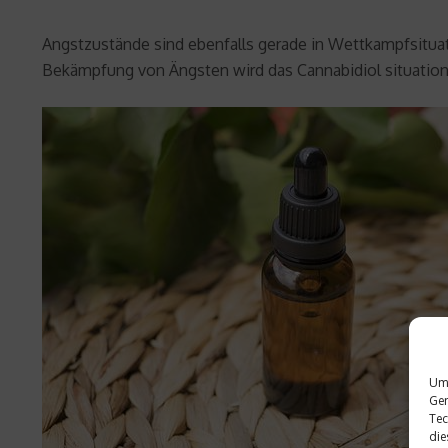
Angstzustände sind ebenfalls gerade in Wettkampfsituat
Bekämpfung von Ängsten wird das Cannabidiol situations
Um 
Ger
Tec
die