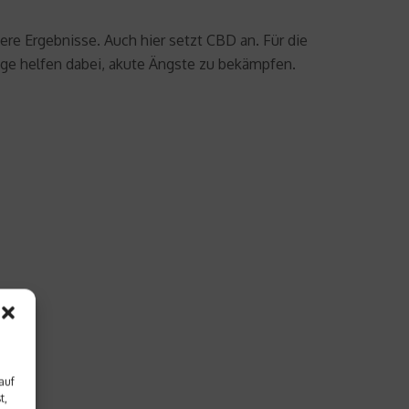
re Ergebnisse. Auch hier setzt CBD an. Für die
nge helfen dabei, akute Ängste zu bekämpfen.
auf
t,