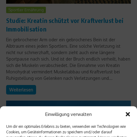
Sportler Ernährung
Studie: Kreatin schützt vor Kraftverlust bei
Immobilisation
Ein gebrochener Arm oder ein gebrochenes Bein ist der
Albtraum eines jeden Sportlers. Eine solche Verletzung ist
nicht nur schmerzhaft, sondern zieht auch eine längere
Sportpause nach sich. Und ist der Bruch endlich verheilt, haben
sich die Muskeln verabschiedet. Die Einnahme von Kreatin
Monohydrat vermindert Muskelabbau und Kraftverlust bei
Ruhigstellung von Gelenken nach Verletzungen und...
Weiterlesen
Einwilligung verwalten
Um dir ein optimales Erlebnis zu bieten, verwenden wir Technologien wie
Cookies, um Geräteinformationen zu speichern und/oder darauf