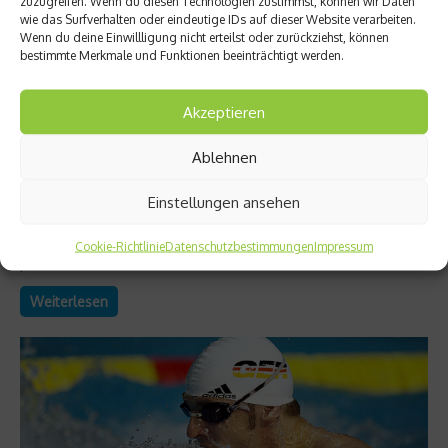
zuzugreifen. Wenn du diesen Technologien zustimmst, können wir Daten
wie das Surfverhalten oder eindeutige IDs auf dieser Website verarbeiten.
Wenn du deine Einwillligung nicht erteilst oder zurückziehst, können
bestimmte Merkmale und Funktionen beeinträchtigt werden.
Akzeptieren
Ratgeber Gesundheit
Ablehnen
Achtung Doping – Hilfe durch die Kölner Liste
Immer wieder führen Sportler positive Dopingproben auf
Einstellungen ansehen
verunreinigte Nahrungsergänzungsmittel zurück. Mit einem
Blick auf die Kölner Liste wäre das möglicherweise nicht
Cookie-Richtlinie
Datenschutzbestimmungen
Impressum
passiert....
Weiterlesen