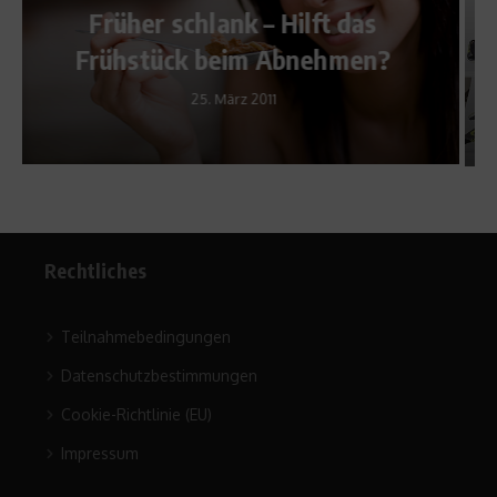
Bauch-Beine-Po – Für überall
?
und To-Go
10. Mai 2017
Rechtliches
Teilnahmebedingungen
Datenschutzbestimmungen
Cookie-Richtlinie (EU)
Impressum