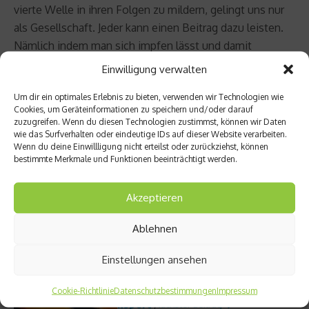
vierte Welle in ihren Folgen zu mildern, gelingt uns nur
als Gesellschaft. Jeder kann einen Beitrag dazu leisten.
Nämlich indem man sich impfen lässt und damit
Verantwortung gegenüber seiner Mannschaft trägt,
Einwilligung verwalten
seinem Verein, der Liga, in der er spielt, der
Um dir ein optimales Erlebnis zu bieten, verwenden wir Technologien wie
Gemeinschaft und der Gesellschaft.”
Cookies, um Geräteinformationen zu speichern und/oder darauf
zuzugreifen. Wenn du diesen Technologien zustimmst, können wir Daten
Quelle: DFB – Direktion Öffentlichkeit und Fans
wie das Surfverhalten oder eindeutige IDs auf dieser Website verarbeiten.
Wenn du deine Einwillligung nicht erteilst oder zurückziehst, können
bestimmte Merkmale und Funktionen beeinträchtigt werden.
Beitrag teilen
Akzeptieren
Ablehnen
vorheriger Beitrag
Einstellungen ansehen
Warum
viele
Spitze
Cookie-Richtlinie
Datenschutzbestimmungen
Impressum
nsport
Nächster Beitrag