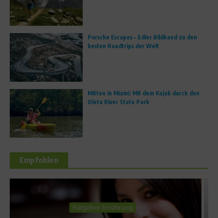
Porsche Escapes – Edler Bildband zu den
besten Roadtrips der Welt
Mitten in Miami: Mit dem Kajak durch den
Oleta River State Park
Empfohlen
Fit und schlank