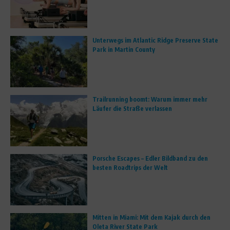
Unterwegs im Atlantic Ridge Preserve State
Park in Martin County
Trailrunning boomt: Warum immer mehr
Läufer die Straße verlassen
Porsche Escapes – Edler Bildband zu den
besten Roadtrips der Welt
Mitten in Miami: Mit dem Kajak durch den
Oleta River State Park