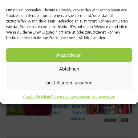
Verlag)
Um dir ein optimales Erlebnis zu bieten, verwenden wir Technologien wie
Cookies, um Geräteinformationen zu speichern und/oder darauf
Beitrag teilen
zuzugreifen. Wenn du diesen Technologien zustimmst, können wir Daten
wie das Surfverhalten oder eindeutige IDs auf dieser Website verarbeiten.
Wenn du deine Einwillligung nicht erteilst oder zurückziehst, können
bestimmte Merkmale und Funktionen beeinträchtigt werden.
vorheriger Beitrag
Nächster Beitrag
Akzeptieren
Rezept
Ironma
Ablehnen
:
n
Beere
Froden
n-
o –
Einstellungen ansehen
Minera
Nomini
lwasse
ert für
Cookie-Richtlinie
Datenschutzbestimmungen
Impressum
r-
den
Smoot
World
hie
Sport
Award