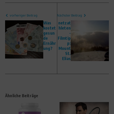
vorheriger Beitrag
Nächster Beitrag
Was
netzat
kostet
hleten
gesun
-
de
Filmtip
Ernähr
p:
ung?
Mount
St.
Elias
Ähnliche Beiträge