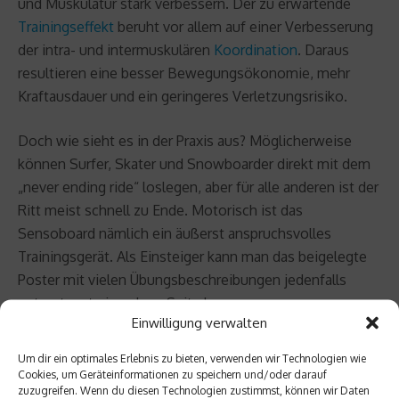
und Muskulatur stark verbessern. Der zu erwartende
Trainingseffekt
beruht vor allem auf einer Verbesserung
der intra- und intermuskulären
Koordination
. Daraus
resultieren eine besser Bewegungsökonomie, mehr
Kraftausdauer und ein geringeres Verletzungsrisiko.
Doch wie sieht es in der Praxis aus? Möglicherweise
können Surfer, Skater und Snowboarder direkt mit dem
„never ending ride“ loslegen, aber für alle anderen ist der
Ritt meist schnell zu Ende. Motorisch ist das
Sensoboard nämlich ein äußerst anspruchsvolles
Trainingsgerät. Als Einsteiger kann man das beigelegte
Poster mit vielen Übungsbeschreibungen jedenfalls
getrost erst einmal zur Seite legen.
Einwilligung verwalten
Spitzensportler trainieren mit dem
Um dir ein optimales Erlebnis zu bieten, verwenden wir Technologien wie
Sensoboard
Cookies, um Geräteinformationen zu speichern und/oder darauf
zuzugreifen. Wenn du diesen Technologien zustimmst, können wir Daten