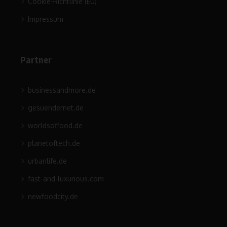
Cookie-Richtlinie (EU)
Impressum
Partner
businessandmore.de
gesuendernet.de
worldsoffood.de
planetoftech.de
urbanlife.de
fast-and-luxurious.com
newfoodcity.de