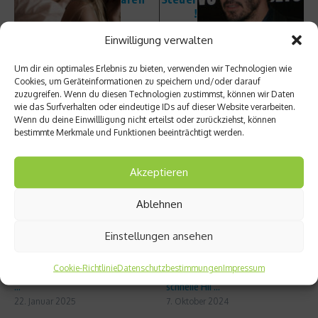
!
Einwilligung verwalten
Um dir ein optimales Erlebnis zu bieten, verwenden wir Technologien wie
Cookies, um Geräteinformationen zu speichern und/oder darauf
zuzugreifen. Wenn du diesen Technologien zustimmst, können wir Daten
wie das Surfverhalten oder eindeutige IDs auf dieser Website verarbeiten.
Wenn du deine Einwillligung nicht erteilst oder zurückziehst, können
bestimmte Merkmale und Funktionen beeinträchtigt werden.
Ähnliche Beiträge
Akzeptieren
Ablehnen
Einstellungen ansehen
Nach dem Spiel in die Eistonne –
Muskelkrämpfe im Sport:
Cookie-Richtlinie
Datenschutzbestimmungen
Impressum
was ist dran an der Kältetherapi
Ursachen, Prävention und was
...
schnelle Hil ...
22. Januar 2025
7. Oktober 2024