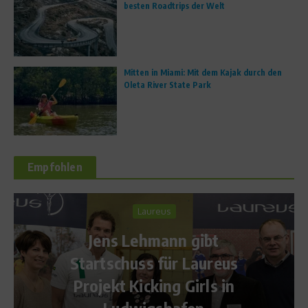
besten Roadtrips der Welt
Mitten in Miami: Mit dem Kajak durch den
Oleta River State Park
Empfohlen
reus
Reise & Freize
mann gibt
 für Laureus
„VARTA TriEner
ing Girls in
tourt durch De