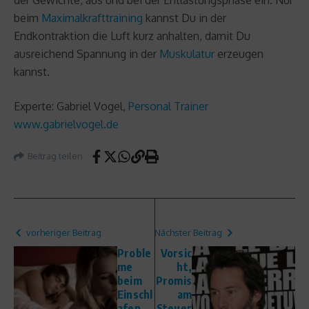
beim
Maximalkrafttraining
kannst Du in der
Endkontraktion die Luft kurz anhalten, damit Du
ausreichend Spannung in der
Muskulatur
erzeugen
kannst.
Experte: Gabriel Vogel,
Personal Trainer
www.gabrielvogel.de
Beitrag teilen
vorheriger Beitrag
Nächster Beitrag
Proble
Vorsic
me
ht,
beim
Promis
Einschl
am
afen
Steuer