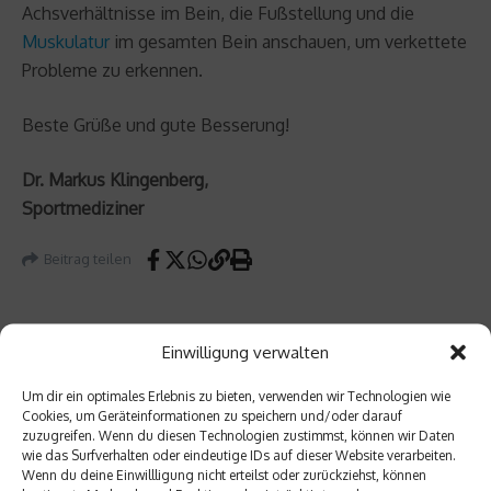
Achsverhältnisse im Bein, die Fußstellung und die
Muskulatur
im gesamten Bein anschauen, um verkettete
Probleme zu erkennen.
Beste Grüße und gute Besserung!
Dr. Markus Klingenberg,
Sportmediziner
Beitrag teilen
Einwilligung verwalten
vorheriger Beitrag
Um dir ein optimales Erlebnis zu bieten, verwenden wir Technologien wie
Gesun
Cookies, um Geräteinformationen zu speichern und/oder darauf
de
zuzugreifen. Wenn du diesen Technologien zustimmst, können wir Daten
Nächster Beitrag
Höhenl
wie das Surfverhalten oder eindeutige IDs auf dieser Website verarbeiten.
Wenn du deine Einwillligung nicht erteilst oder zurückziehst, können
uft –
WELTP