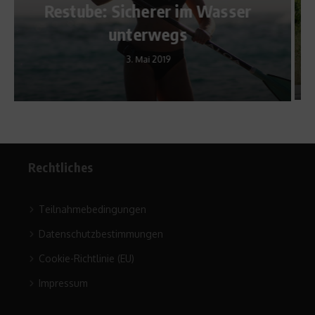
Wasser
Sitzposition und
Intervalltraining
5. Juli 2010
Rechtliches
Teilnahmebedingungen
Datenschutzbestimmungen
Cookie-Richtlinie (EU)
Impressum