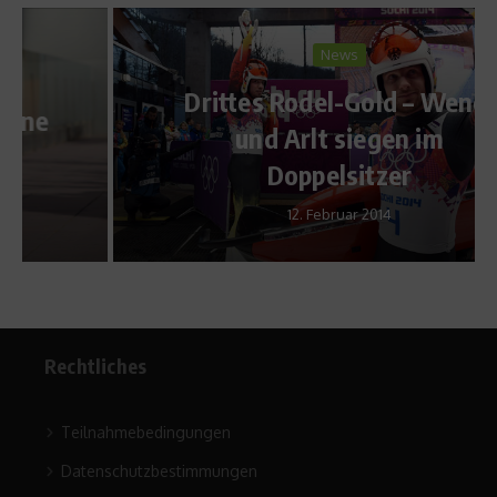
News
Drittes Rodel-Gold – Wendl
und Arlt siegen im
Doppelsitzer
12. Februar 2014
Rechtliches
Teilnahmebedingungen
Datenschutzbestimmungen