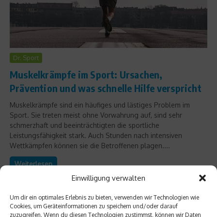
Dr. Sport
Muskelkrämpfe im Sport: Ursachen,
Prävention und was schnelle Hilfe verspricht
Muskelkrämpfe sind ein häufiges und lästiges Problem im
Sport. Sie treten meist ohne Vorwahrung auf, sind sehr
schmerzhaft und beeinträchtigten die sportliche
Leistungsfähigkeit stark. Auch Stunden nach intensiven
Wettkämpfen können sie die Betroffenen plagen....
Weiterlesen
Einwilligung verwalten
Um dir ein optimales Erlebnis zu bieten, verwenden wir Technologien wie
Cookies, um Geräteinformationen zu speichern und/oder darauf
zuzugreifen. Wenn du diesen Technologien zustimmst, können wir Daten