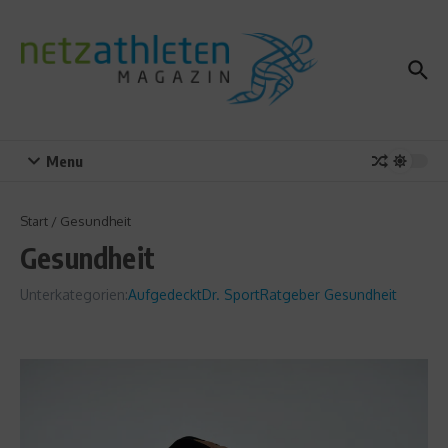
Zum Inhalt springen
Menu
Start
/
Gesundheit
Gesundheit
Unterkategorien:
Aufgedeckt
Dr. Sport
Ratgeber Gesundheit