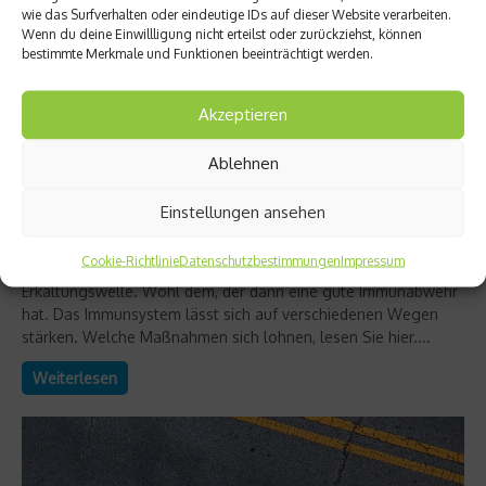
wie das Surfverhalten oder eindeutige IDs auf dieser Website verarbeiten.
Wenn du deine Einwillligung nicht erteilst oder zurückziehst, können
bestimmte Merkmale und Funktionen beeinträchtigt werden.
Akzeptieren
Ablehnen
Ratgeber Gesundheit
Einstellungen ansehen
Das Immunsystem richtig stärken
Cookie-Richtlinie
Datenschutzbestimmungen
Impressum
Der Herbst naht mit Riesenschritten – und mit ihm die
Erkältungswelle. Wohl dem, der dann eine gute Immunabwehr
hat. Das Immunsystem lässt sich auf verschiedenen Wegen
stärken. Welche Maßnahmen sich lohnen, lesen Sie hier....
Weiterlesen