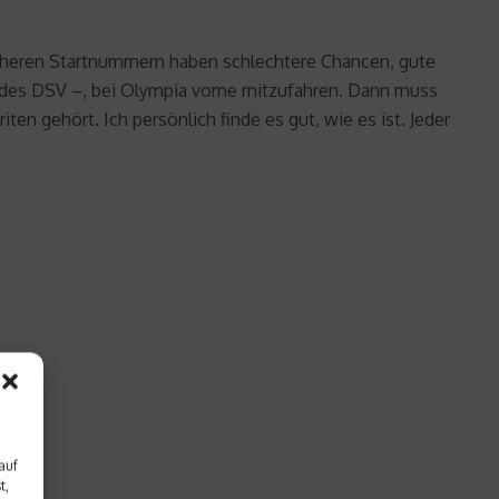
t höheren Startnummern haben schlechtere Chancen, gute
h des DSV –, bei Olympia vorne mitzufahren. Dann muss
n gehört. Ich persönlich finde es gut, wie es ist. Jeder
auf
t,