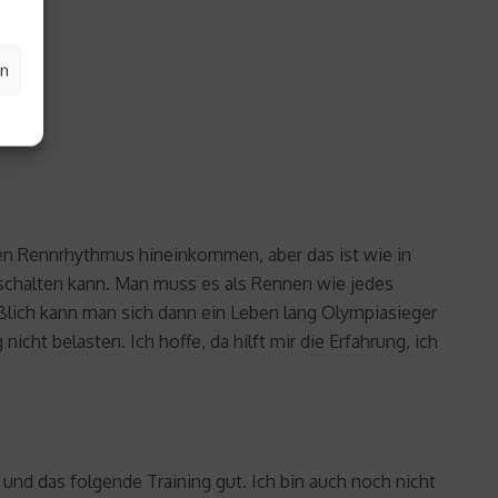
en
 den Rennrhythmus hineinkommen, aber das ist wie in
sschalten kann. Man muss es als Rennen wie jedes
eßlich kann man sich dann ein Leben lang Olympiasieger
ht belasten. Ich hoffe, da hilft mir die Erfahrung, ich
und das folgende Training gut. Ich bin auch noch nicht