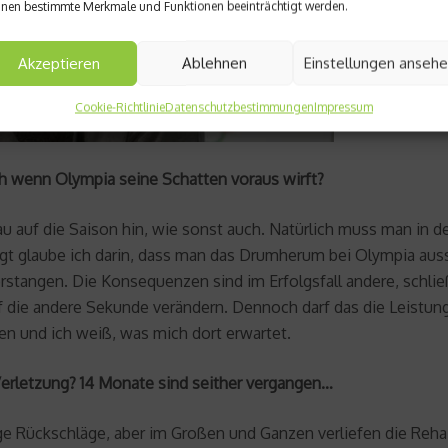
nen bestimmte Merkmale und Funktionen beeinträchtigt werden.
Akzeptieren
Ablehnen
Einstellungen anseh
Cookie-Richtlinie
Datenschutzbestimmungen
Impressum
ch wenn Olympia seine Schatten voraus wirft?
fbau auf die Saison hin, wie sonst auch. Natürlich muss man in
iegt glaube ich darin, dass man das Drumherum bei Olympia au
rstangen. Die Konsequenzen sind im Erfolgsfall andere, schli
die andere Sekunde verändern. Dennoch darf das die Leistung nic
en und ich weiß, was mich dort erwartet.
erletzung? 14 Monate sind seither vergangen…
ge Rückschläge, aber im Großen und Ganzen verliefen die Reha 