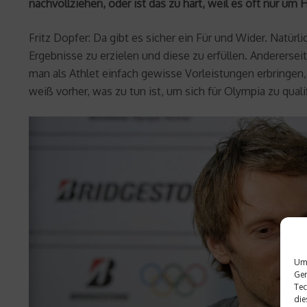
nachvollziehen, oder ist das zu hart, weil es oft nur um 
Fritz Dopfer: Da gibt es sicher ein Für und Wider. Natü
Ergebnisse zu erzielen und diese zu erfüllen. Anderers
man als Athlet einfach gewisse Vorleistungen erbringen, 
weiß vorher, was zu tun ist, um sich für Olympia zu qualifi
Um 
Ger
Tec
die