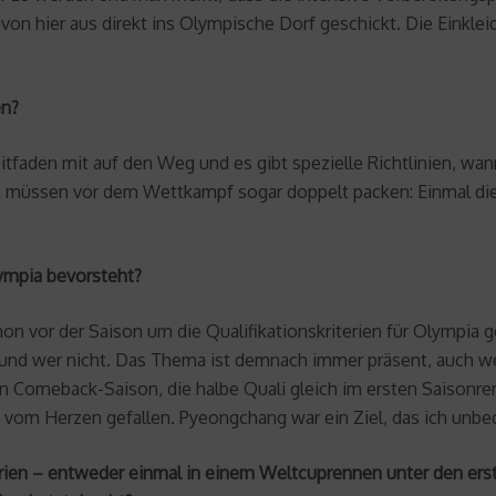
on hier aus direkt ins Olympische Dorf geschickt. Die Einkleid
en?
faden mit auf den Weg und es gibt spezielle Richtlinien, wann
ten müssen vor dem Wettkampf sogar doppelt packen: Einmal d
ympia bevorsteht?
schon vor der Saison um die Qualifikationskriterien für Olympi
t und wer nicht. Das Thema ist demnach immer präsent, auch we
gen Comeback-Saison, die halbe Quali gleich im ersten Saisonre
ein vom Herzen gefallen. Pyeongchang war ein Ziel, das ich unbe
terien – entweder einmal in einem Weltcuprennen unter den ers