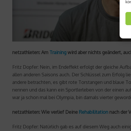
kön
netzathleten: Am
Training
wird aber nichts geändert, au
Fritz Dopfer: Nein, im Endeffekt erfolgt der gleiche Au
allen anderen Saisons auch. Der Schlüssel zum Erfolg l
andere betrachten, es gibt rote Torstangen und blaue To
nennen und das kann ein Sportlerleben von der einen auf 
war ja schon mal bei Olympia, bin damals vierter geword
netzathleten: Wie verlief Deine
Rehabilitation
nach der V
Fritz Dopfer: Natürlich gab es auf diesem Weg auch eini