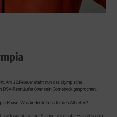
ympia
ft. Am 22.Februar steht nun das olympische
 dem DSV-Rennläufer über sein Comeback gesprochen.
ympia-Phase. Was bedeutet das für den Athleten?
sphase losgeht. Unsere Sachen, ich glaube es sind so um