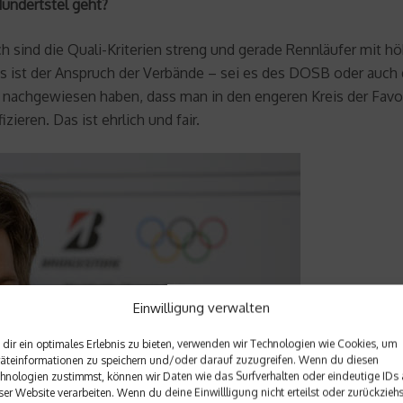
Hundertstel geht?
rlich sind die Quali-Kriterien streng und gerade Rennläufer mi
eits ist der Anspruch der Verbände – sei es des DOSB oder auc
nachgewiesen haben, dass man in den engeren Kreis der Favorite
zieren. Das ist ehrlich und fair.
Einwilligung verwalten
dir ein optimales Erlebnis zu bieten, verwenden wir Technologien wie Cookies, um
äteinformationen zu speichern und/oder darauf zuzugreifen. Wenn du diesen
hnologien zustimmst, können wir Daten wie das Surfverhalten oder eindeutige IDs 
ser Website verarbeiten. Wenn du deine Einwillligung nicht erteilst oder zurückziehs