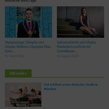
Ähnliche Beiträge
Olympiasieger, Kämpfer und
Spitzenathletin und Lifeplus-
Lifeplus Wellness Champion Marc
Markenbotschafterin Iris
Evers ...
Schmidbauer ...
10. März 2026
14. August 2025
Aktuelles
FS8 eröffnet erstes deutsches Studio in
München