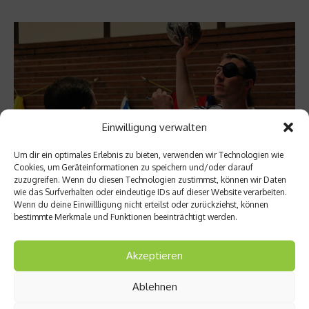
Einwilligung verwalten
Um dir ein optimales Erlebnis zu bieten, verwenden wir Technologien wie
Cookies, um Geräteinformationen zu speichern und/oder darauf
zuzugreifen. Wenn du diesen Technologien zustimmst, können wir Daten
©FoP; Lars Lienhard beim Training mit Dominik Klein
wie das Surfverhalten oder eindeutige IDs auf dieser Website verarbeiten.
Wenn du deine Einwillligung nicht erteilst oder zurückziehst, können
von THW Kiel
bestimmte Merkmale und Funktionen beeinträchtigt werden.
netzathleten.de: Im Gehirn entscheidet sich, ob sich ein
Akzeptieren
Spieler verletzt oder nicht?
Lars Lienhard: Das Gehirn ist unsere
Ablehnen
bewegungssteuernde Instanz, Ausgangspunkt für