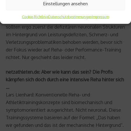
Einstellungen ansehen
jegliche Analyse von Bewegung und Verletzungen und
sollte daher Ausgangspunkt für alle Reha- und
Cookie-Richtlinie
Datenschutzbestimmungen
Impressum
Athletikprogramme sein. Vor jeder Trainingsmaßnahme
sollten ergo zuerst die defizitären neuronalen Strukturen
im Hintergrund von Leistungsdefiziten, Schmerz- und
Verletzungsproblematiken behoben werden, bevor sich
der Fokus wieder auf Reha- oder Performance-Training
richtet. Nur geschieht das leider nicht.
netzathleten.de: Aber wie kann das sein? Die Profis
kämpfen sich doch durch eine intensive Reha hinter sich
…
Lars Lienhard: Konventionelle Reha- und
Athletiktrainingskonzepte sind biomechanisch und
symptomorientiert ausgerichtet. Nicht neuronal. Diese
Trainingssysteme basieren auf der Formel: „Das haben
wir gefunden und das ist der mechanische Hintergrund“.