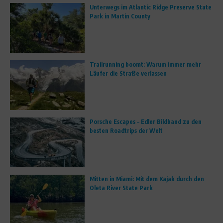
Unterwegs im Atlantic Ridge Preserve State
Park in Martin County
Trailrunning boomt: Warum immer mehr
Läufer die Straße verlassen
Porsche Escapes – Edler Bildband zu den
besten Roadtrips der Welt
Mitten in Miami: Mit dem Kajak durch den
Oleta River State Park