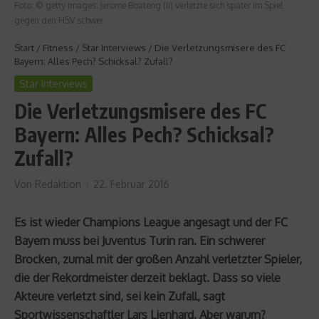
Foto: © getty images; Jerome Boateng (li) verletzte sich später im Spiel
gegen den HSV schwer
Start
/
Fitness
/
Star Interviews
/
Die Verletzungsmisere des FC
Bayern: Alles Pech? Schicksal? Zufall?
Star Interviews
Die Verletzungsmisere des FC
Bayern: Alles Pech? Schicksal?
Zufall?
Von
Redaktion
22. Februar 2016
Es ist wieder Champions League angesagt und der FC
Bayern muss bei Juventus Turin ran. Ein schwerer
Brocken, zumal mit der großen Anzahl verletzter Spieler,
die der Rekordmeister derzeit beklagt. Dass so viele
Akteure verletzt sind, sei kein Zufall, sagt
Sportwissenschaftler Lars Lienhard. Aber warum?