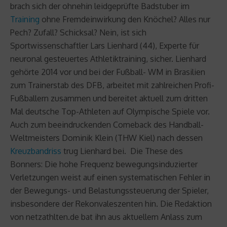
brach sich der ohnehin leidgeprüfte Badstuber im
Training
ohne Fremdeinwirkung den Knöchel? Alles nur
Pech? Zufall? Schicksal? Nein, ist sich
Sportwissenschaftler Lars Lienhard (44), Experte für
neuronal gesteuertes Athletiktraining, sicher. Lienhard
gehörte 2014 vor und bei der Fußball- WM in Brasilien
zum Trainerstab des DFB, arbeitet mit zahlreichen Profi-
Fußballern zusammen und bereitet aktuell zum dritten
Mal deutsche Top-Athleten auf Olympische Spiele vor.
Auch zum beeindruckenden Comeback des Handball-
Weltmeisters Dominik Klein (THW Kiel) nach dessen
Kreuzbandriss
trug Lienhard bei. Die These des
Bonners: Die hohe Frequenz bewegungsinduzierter
Verletzungen weist auf einen systematischen Fehler in
der Bewegungs- und Belastungssteuerung der Spieler,
insbesondere der Rekonvaleszenten hin. Die Redaktion
von netzathlten.de bat ihn aus aktuellem Anlass zum