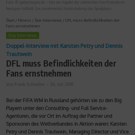
Foto: © gettyimages.de -- Nur ein Aspekt der zahlreichen Fan-Proteste im
heutigen Fußball: Die zunehmende Zerstückelung des Spielplans
Start
/
Fitness
/
Star Interviews
/
DFL muss Befindlichkeiten der
Fans ernstnehmen
Star Interviews
Doppel-Interview mit Karsten Petry und Dennis
Trautwein
DFL muss Befindlichkeiten der
Fans ernstnehmen
Von
Frank Schneller
26. Juli 2018
Bei der FIFA WM in Russland gehörten sie zu den Big
Playern unter den Consulting- und Full Service-
Agenturen, die vor Ort im Auftrag der Partner und
Sponsoren des Weltverbandes in Aktion waren: Karsten
Petry und Dennis Trautwein, Managing Director und Vice