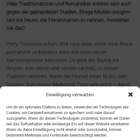
Viele Traditionalisten und Romantiker wehren sich auch
gegen die gebrandeten Stadien. Einige Medien weigern
sich bis heute, die Firmennamen zu nennen. Verstehen
Sie das?
Petry: Teilweise schon. Und zwar dann, wenn eine Arena
permanent umbenannt wird und einen neuen
Namenssponsor bekommt. Da geht der Bezug zur
Region, zum Verein und seinem Umfeld, zu seiner
Tradition verloren. Wenn die Heimat eines Klubs, sein
Stadion, zum reinen Marketing-Tool verkommt – damit
tue ich mich sehr schwer. Aber wenn große
Einwilligung verwalten
Unternehmen über viele, viele Jahre mit ihrem
Um dir ein optimales Erlebnis zu bieten, verwenden wir Technologien wie
Partnerverein einen gemeinsamen Weg gehen, wenn
Cookies, um Geräteinformationen zu speichern und/oder darauf
eine langfristige Refinanzierung Teil des Konzepts ist
zuzugreifen. Wenn du diesen Technologien zustimmst, können wir Daten
wie das Surfverhalten oder eindeutige IDs auf dieser Website verarbeiten.
und ihre Firmenzentrale obendrein am Standort ist –
Wenn du deine Einwillligung nicht erteilst oder zurückziehst, können
siehe die Allianz Arena München oder die Commerzbank
bestimmte Merkmale und Funktionen beeinträchtigt werden.