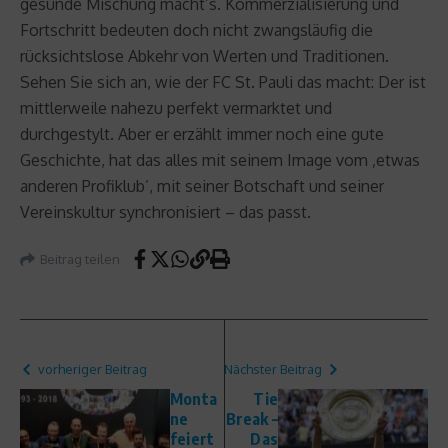
gesunde Mischung macht’s. Kommerzialisierung und
Fortschritt bedeuten doch nicht zwangsläufig die
rücksichtslose Abkehr von Werten und Traditionen.
Sehen Sie sich an, wie der FC St. Pauli das macht: Der ist
mittlerweile nahezu perfekt vermarktet und
durchgestylt. Aber er erzählt immer noch eine gute
Geschichte, hat das alles mit seinem Image vom ‚etwas
anderen Profiklub’, mit seiner Botschaft und seiner
Vereinskultur synchronisiert – das passt.
Beitrag teilen
vorheriger Beitrag
Nächster Beitrag
Monta
Tie
ne
Break –
feiert
Das