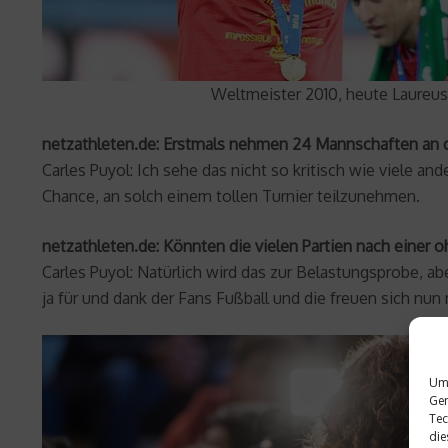
Weltmeister 2010, heute Laureus
netzathleten.de: Erstmals nehmen 24 Mannschaften an 
Carles Puyol: Ich sehe das nicht so kritisch wie viele a
Chance, an solch einem tollen Turnier teilzunehmen.
netzathleten.de: Könnten die vielen Partien nach einer 
Carles Puyol: Natürlich wird das zur Belastungsprobe, ab
ja für und dank der Fans Fußball und die freuen sich nun
Um 
Ger
Tec
die