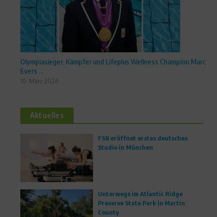
Olympiasieger, Kämpfer und Lifeplus Wellness Champion Marc
Evers ...
10. März 2026
Aktuelles
FS8 eröffnet erstes deutsches
Studio in München
Unterwegs im Atlantic Ridge
Preserve State Park in Martin
County