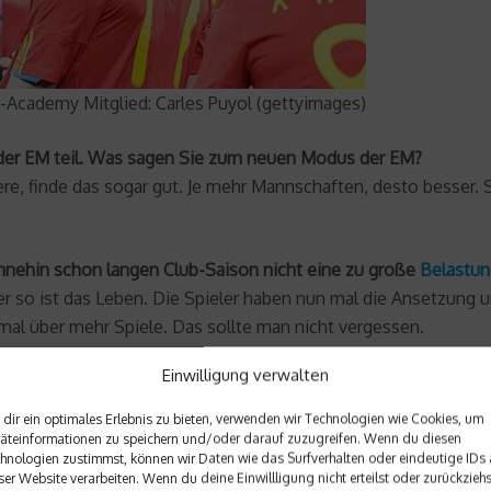
-Academy Mitglied: Carles Puyol (gettyimages)
der EM teil. Was sagen Sie zum neuen Modus der EM?
ndere, finde das sogar gut. Je mehr Mannschaften, desto besse
ohnehin schon langen Club-Saison nicht eine zu große
Belastun
er so ist das Leben. Die Spieler haben nun mal die Ansetzung u
 mal über mehr Spiele. Das sollte man nicht vergessen.
Einwilligung verwalten
dir ein optimales Erlebnis zu bieten, verwenden wir Technologien wie Cookies, um
äteinformationen zu speichern und/oder darauf zuzugreifen. Wenn du diesen
hnologien zustimmst, können wir Daten wie das Surfverhalten oder eindeutige IDs 
ser Website verarbeiten. Wenn du deine Einwillligung nicht erteilst oder zurückziehs