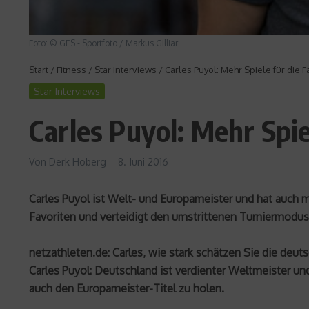
Foto: © GES - Sportfoto / Markus Gilliar
Start
/
Fitness
/
Star Interviews
/
Carles Puyol: Mehr Spiele für die 
Star Interviews
Carles Puyol: Mehr Spie
Von
Derk Hoberg
8. Juni 2016
Carles Puyol ist Welt- und Europameister und hat auch 
Favoriten und verteidigt den umstrittenen Turniermodus
netzathleten.de: Carles, wie stark schätzen Sie die deu
Carles Puyol: Deutschland ist verdienter Weltmeister und
auch den Europameister-Titel zu holen.