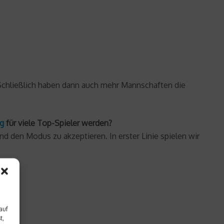
r. Schließlich haben dann auch mehr Mannschaften die
g
für viele Top-Spieler werden?
nd den Modus zu akzeptieren. In erster Linie spielen wir
auf
t,