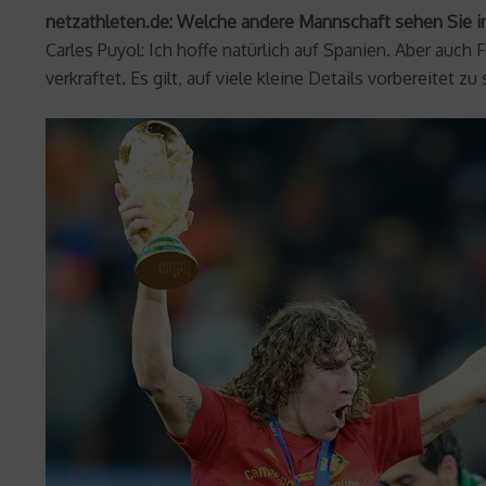
netzathleten.de: Welche andere Mannschaft sehen Sie in
Carles Puyol: Ich hoffe natürlich auf Spanien. Aber auch
verkraftet. Es gilt, auf viele kleine Details vorbereitet zu 