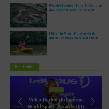
Porsche Escapes – Edler Bildband zu
den besten Roadtrips der Welt
Mitten in Miami: Mit dem Kajak
durch den Oleta River State Park
Empfohlen
Sports Inside
Laufspiel oder Standspiel –
Wie lange spielen Sportler