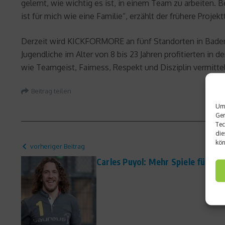
gelernt, wie wichtig es ist, in einem Team zu arbeiten
ist für mich wie eine Familie“, erzählt der frühere Pro
Derzeit wird KICKFORMORE an fünf Standorten in Baden
Jugendliche im Alter von 8 bis 23 Jahren profitierten i
wie Teamgeist, Fairness, Respekt und Disziplin vermittelt
Beitrag teilen
Um 
Ger
Tec
die
kön
vorheriger Beitrag
Carles Puyol: Mehr Spiele für die