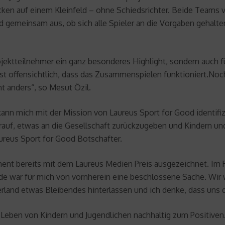
cken auf einem Kleinfeld – ohne Schiedsrichter. Beide Teams 
nd gemeinsam aus, ob sich alle Spieler an die Vorgaben gehalt
jektteilnehmer ein ganz besonderes Highlight, sondern auch fü
ist offensichtlich, dass das Zusammenspielen funktioniert.Noch 
t anders“, so Mesut Özil.
ann mich mit der Mission von Laureus Sport for Good identifizi
darauf, etwas an die Gesellschaft zurückzugeben und Kindern un
ureus Sport for Good Botschafter.
ent bereits mit dem Laureus Medien Preis ausgezeichnet. Im R
nde war für mich von vornherein eine beschlossene Sache. Wir
rland etwas Bleibendes hinterlassen und ich denke, dass uns d
s Leben von Kindern und Jugendlichen nachhaltig zum Positiv