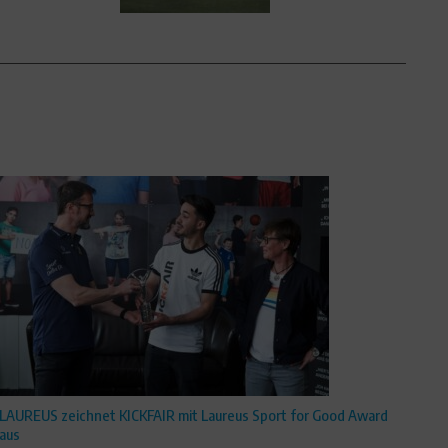
LAUREUS zeichnet KICKFAIR mit Laureus Sport for Good Award
aus