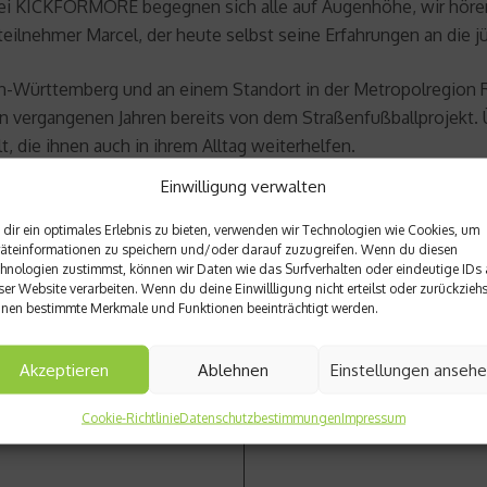
. Bei KICKFORMORE begegnen sich alle auf Augenhöhe, wir hören
jektteilnehmer Marcel, der heute selbst seine Erfahrungen an 
-Württemberg und an einem Standort in der Metropolregion R
n den vergangenen Jahren bereits von dem Straßenfußballprojek
, die ihnen auch in ihrem Alltag weiterhelfen.
Einwilligung verwalten
dir ein optimales Erlebnis zu bieten, verwenden wir Technologien wie Cookies, um
äteinformationen zu speichern und/oder darauf zuzugreifen. Wenn du diesen
hnologien zustimmst, können wir Daten wie das Surfverhalten oder eindeutige IDs 
ser Website verarbeiten. Wenn du deine Einwillligung nicht erteilst oder zurückziehs
nen bestimmte Merkmale und Funktionen beeinträchtigt werden.
Nächster Beitrag
 Fans
Hansi Müller: Deutschland is
Akzeptieren
Ablehnen
Einstellungen anseh
Cookie-Richtlinie
Datenschutzbestimmungen
Impressum