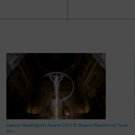
Laureus World Sports Awards 2021: FC Bayern München ist Team
des ...