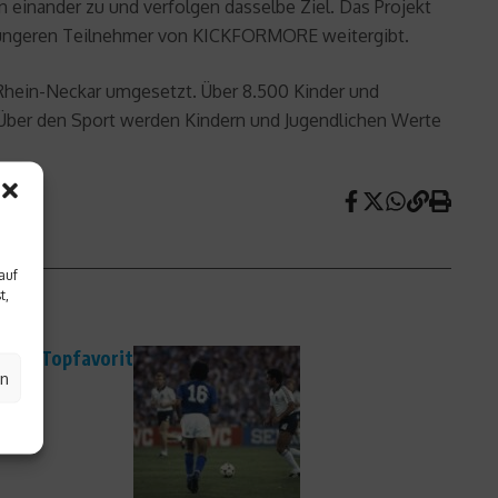
 einander zu und verfolgen dasselbe Ziel. Das Projekt
die jüngeren Teilnehmer von KICKFORMORE weitergibt.
hein-Neckar umgesetzt. Über 8.500 Kinder und
t. Über den Sport werden Kindern und Jugendlichen Werte
auf
t,
t der Topfavorit
en