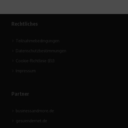
Rechtliches
Teilnahmebedingungen
Datenschutzbestimmungen
Cookie-Richtlinie (EU)
Impressum
Partner
businessandmore.de
gesuendernet.de