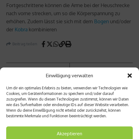
Fortgeschrittene können die Arme bei der Heuschrecke
nach vorne strecken, um so die Körperspannung zu
erhöhen. Zudem lässt sie sich mit dem
Bogen
und/oder
der
Kobra
kombinieren
Beitrag teilen
Einwilligung verwalten
vorheriger Beitrag
Nächster Beitrag
Leicht
Um dir ein optimales Erlebnis zu bieten, verwenden wir Technologien wie
Der
athleti
Cookies, um Geräteinformationen zu speichern und/oder darauf
Deutsc
zuzugreifen. Wenn du diesen Technologien zustimmst, können wir Daten
k-WM:
hlanda
wie das Surfverhalten oder eindeutige IDs auf dieser Website verarbeiten.
Silber
chter
Wenn du deine Einwillligung nicht erteilst oder zurückziehst, können
für
steht
bestimmte Merkmale und Funktionen beeinträchtigt werden.
Cindy
im
Rolede
Finale
r
Akzeptieren