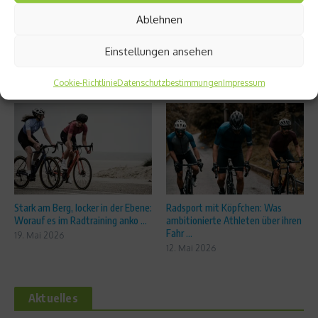
Ablehnen
Einstellungen ansehen
Cookie-Richtlinie
Datenschutzbestimmungen
Impressum
Ähnliche Beiträge
Stark am Berg, locker in der Ebene:
Radsport mit Köpfchen: Was
Worauf es im Radtraining anko ...
ambitionierte Athleten über ihren
Fahr ...
19. Mai 2026
12. Mai 2026
Aktuelles