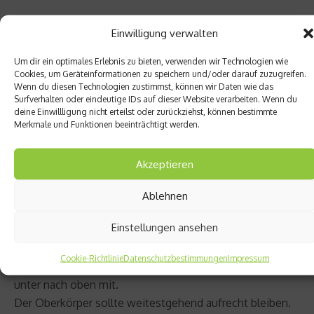
Einwilligung verwalten
Um dir ein optimales Erlebnis zu bieten, verwenden wir Technologien wie
Cookies, um Geräteinformationen zu speichern und/oder darauf zuzugreifen.
Wenn du diesen Technologien zustimmst, können wir Daten wie das
Surfverhalten oder eindeutige IDs auf dieser Website verarbeiten. Wenn du
deine Einwillligung nicht erteilst oder zurückziehst, können bestimmte
Merkmale und Funktionen beeinträchtigt werden.
Akzeptieren
Bei dieser Übung wird gezielt die Sprunghöhe trainiert
Ablehnen
und verbessert.
Einstellungen ansehen
Bei den Hocksprüngen springt man aus dem Stand
gerade nach oben und zieht die Beine rechtwinklig an
Cookie-Richtlinie
Datenschutzbestimmungen
Impressum
den Oberkörper. Man nimmt die Arme im Schwung von
unter nach oben mit.
Der Oberkörper sollte weitestgehend aufrecht bleiben.