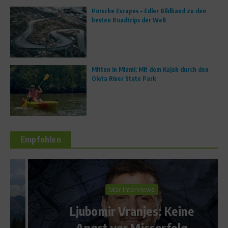
Porsche Escapes – Edler Bildband zu den
besten Roadtrips der Welt
Mitten in Miami: Mit dem Kajak durch den
Oleta River State Park
Empfohlen
Star Interviews
Ljubomir Vranjes: Keine
Angst vor Misserfolg