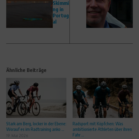
Skimmi
ng in
Portug
al
Ähnliche Beiträge
Stark am Berg, locker in der Ebene:
Radsport mit Köpfchen: Was
Worauf es im Radtraining anko ...
ambitionierte Athleten über ihren
Fahr ...
19. Mai 2026