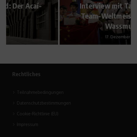
Interview mit Taekwondo-
Team-Weltmeister Adrian
Wassmuth
17. Dezember 2012
Rechtliches
Teilnahmebedingungen
Datenschutzbestimmungen
Cookie-Richtlinie (EU)
Impressum