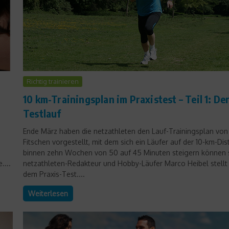
Richtig trainieren
r
10 km-Trainingsplan im Praxistest – Teil 1: De
Testlauf
Ende März haben die netzathleten den Lauf-Trainingsplan von
Fitschen vorgestellt, mit dem sich ein Läufer auf der 10-km-Dis
binnen zehn Wochen von 50 auf 45 Minuten steigern können s
....
netzathleten-Redakteur und Hobby-Läufer Marco Heibel stellt 
dem Praxis-Test....
Weiterlesen