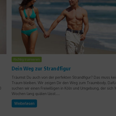
Body & Soul
Richtig trainieren
Mentaltraining für
Dein Weg zur Strandfigur
Höchstleistungen
Träumst Du auch von der perfekten Strandfigur? Das muss ke
5. August 2016
Traum bleiben. Wir zeigen Dir den Weg zum Traumbody. Dafü
0
suchen wir einen Freiwilligen in Köln und Umgebung, der sich 
Wochen lang quälen lässt....
Weiterlesen