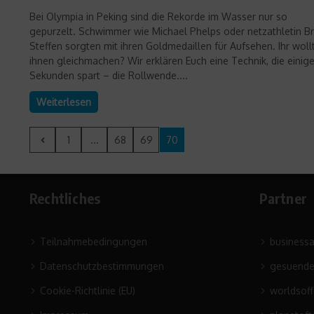
Bei Olympia in Peking sind die Rekorde im Wasser nur so
gepurzelt. Schwimmer wie Michael Phelps oder netzathletin Br
Steffen sorgten mit ihren Goldmedaillen für Aufsehen. Ihr woll
ihnen gleichmachen? Wir erklären Euch eine Technik, die einig
Sekunden spart – die Rollwende....
Weiterlesen
1
...
68
69
70
Rechtliches
Partner
Teilnahmebedingungen
business
Datenschutzbestimmungen
gesuende
Cookie-Richtlinie (EU)
worldsof