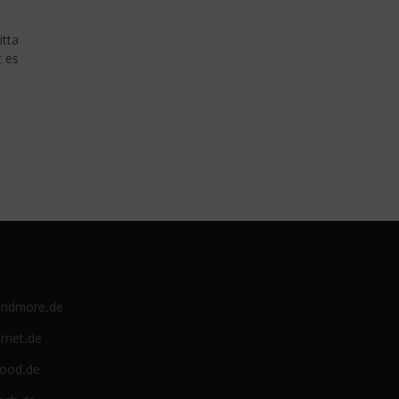
itta
t es
e
andmore.de
rnet.de
food.de