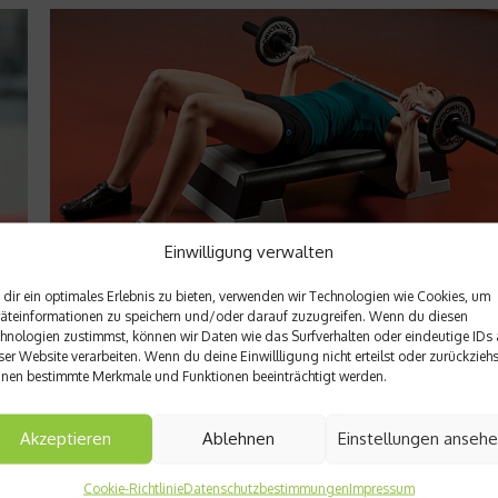
Einwilligung verwalten
dir ein optimales Erlebnis zu bieten, verwenden wir Technologien wie Cookies, um
Richtig trainieren
äteinformationen zu speichern und/oder darauf zuzugreifen. Wenn du diesen
Ran an die Hanteln, Mädels
hnologien zustimmst, können wir Daten wie das Surfverhalten oder eindeutige IDs 
ser Website verarbeiten. Wenn du deine Einwillligung nicht erteilst oder zurückziehs
nen bestimmte Merkmale und Funktionen beeinträchtigt werden.
Intensives Krafttraining ist nix für Frauen, davon bekommt man
schnell dicke Arme und Beine. Alles Quatsch. Wir sagen: Schl
mit dem Alibi-Workout. Auch bei Frauen führt kein Weg an ha
Akzeptieren
Ablehnen
Einstellungen anseh
Training vorbei. Warum das so ist, erfahrt Ihr hier....
Cookie-Richtlinie
Datenschutzbestimmungen
Impressum
Weiterlesen