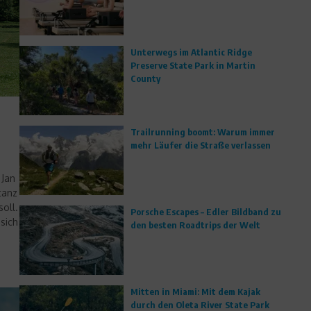
Unterwegs im Atlantic Ridge
Preserve State Park in Martin
County
r
Trailrunning boomt: Warum immer
mehr Läufer die Straße verlassen
 Jan
tanz
oll.
Porsche Escapes – Edler Bildband zu
sich
den besten Roadtrips der Welt
Mitten in Miami: Mit dem Kajak
durch den Oleta River State Park