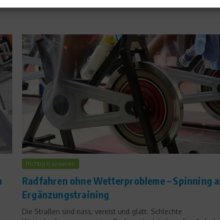
Richtig trainieren
h
Radfahren ohne Wetterprobleme – Spinning a
Ergänzungstraining
Die Straßen sind nass, vereist und glatt. Schlechte