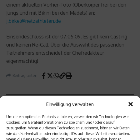
einem aktuellen Vorher-Foto (Oberkörper frei bei den
Jungs und mit Bikini bei den Mädels) an:
j.birkel@netzathleten.de
Einsendeschluss ist der 07.05.09. Es gibt kein Casting
und keinen Re-Call. Über die Auswahl des passenden
Teilnehmers entscheidet der Chefredakteur
eigenmächtig!
Beitrag teilen
Einwilligung verwalten
vorheriger Beitrag
Um dir ein optimales Erlebnis zu bieten, verwenden wir Technologien wie
Desso
Cookies, um Geräteinformationen zu speichern und/oder darauf
us vor
zuzugreifen. Wenn du diesen Technologien zustimmst, können wir Daten
dem
wie das Surfverhalten oder eindeutige IDs auf dieser Website verarbeiten.
Aus?
Nächster Beitrag
Wenn du deine Einwillligung nicht erteilst oder zurückziehst, können