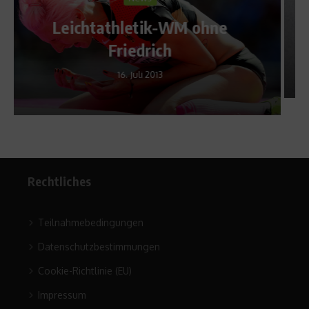
Olympiazeitplan: Zeitpl
ohne
Samstag und Sonntag,
13./14. 02. 2010
12. Februar 2010
Rechtliches
Teilnahmebedingungen
Datenschutzbestimmungen
Cookie-Richtlinie (EU)
Impressum