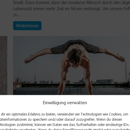
Stadt. Dazu kommt, dass der moderne Mensch durch den digi
Lebensstil immer mehr Zeit im Sitzen verbringt. Um unsere Fü
zu...
Weiterlesen
Einwilligung verwalten
Richtig trainieren
dir ein optimales Erlebnis zu bieten, verwenden wir Technologien wie Cookies, um
äteinformationen zu speichern und/oder darauf zuzugreifen. Wenn du diesen
9. Jahreskongress OSINSTITUT: Motor Contro
hnologien zustimmst, können wir Daten wie das Surfverhalten oder eindeutige IDs 
ser Website verarbeiten. Wenn du deine Einwillligung nicht erteilst oder zurückziehs