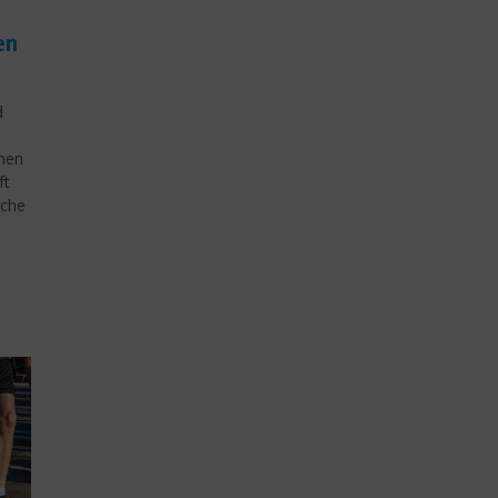
en
d
hen
ft
iche
m