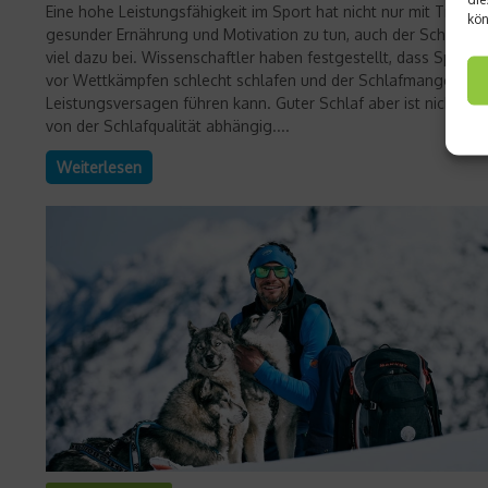
Eine hohe Leistungsfähigkeit im Sport hat nicht nur mit Trainin
kön
gesunder Ernährung und Motivation zu tun, auch der Schlaf tr
viel dazu bei. Wissenschaftler haben festgestellt, dass Sportle
vor Wettkämpfen schlecht schlafen und der Schlafmangel zu
Leistungsversagen führen kann. Guter Schlaf aber ist nicht zul
von der Schlafqualität abhängig....
Weiterlesen