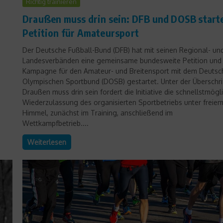
Richtig trainieren
Draußen muss drin sein: DFB und DOSB start
Petition für Amateursport
Der Deutsche Fußball-Bund (DFB) hat mit seinen Regional- un
Landesverbänden eine gemeinsame bundesweite Petition und
Kampagne für den Amateur- und Breitensport mit dem Deutsc
Olympischen Sportbund (DOSB) gestartet. Unter der Überschri
Draußen muss drin sein fordert die Initiative die schnellstmögl
Wiederzulassung des organisierten Sportbetriebs unter freie
Himmel, zunächst im Training, anschließend im
Wettkampfbetrieb....
Weiterlesen