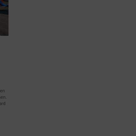
ten
hen.
ard