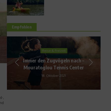
Empfohlen
Star Interviews
DSV-Sportdirektor Maier im
Interview – Kein unnötiger
Druck
28. Januar 2014
d-,
end