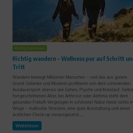
Richtig trainieren
Richtig wandern – Wellness pur auf Schritt u
Tritt
Wandern bewegt Millionen Menschen – und das aus gutem
Grund: Gelenke und Muskeln profitieren von dem schonenden
Ausdauersport ebenso wie Gehirn, Psyche und Kreislauf. Selbs
fortgeschrittenen Alter, bei Arthrose oder Asthma steht dem
gesunden Freiluft-Vergnügen in schönster Natur meist nichts i
Wege – maßvolle Strecken, eine gute Ausstattung und einen
ärztlichen Check-up vorausgesetzt....
Weiterlesen