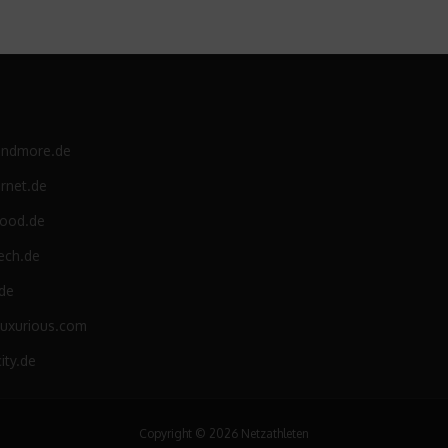
andmore.de
rnet.de
food.de
ech.de
.de
luxurious.com
ity.de
Copyright © 2026 Netzathleten