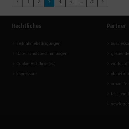
1
2
3
4
5
...
70
Rechtliches
Partner
Teilnahmebedingungen
business
Datenschutzbestimmungen
gesuende
Cookie-Richtlinie (EU)
worldsof
Impressum
planetoft
urbanlife
fast-and-
newfoodc