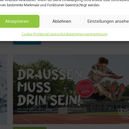
im Fokus
g,
nen bestimmte Merkmale und Funktionen beeinträchtigt werden.
ägt
Am 25.06.2022 findet der 9. Jahreskongress des OSINSTITUT 
r
der Sportschule Oberhaching b. München statt. Ein Tag. Drei
Akzeptieren
Ablehnen
Einstellungen anseh
Blöcke. Neun Vorträge. Die Veranstaltung richtet sich an
etzt
Physiotherapeuten, Sportwissenschaftler und Trainer....
Cookie-Richtlinie
Datenschutzbestimmungen
Impressum
Weiterlesen