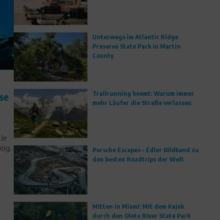
Unterwegs im Atlantic Ridge
Preserve State Park in Martin
County
Trailrunning boomt: Warum immer
se
mehr Läufer die Straße verlassen
Je
tig.
Porsche Escapes – Edler Bildband zu
den besten Roadtrips der Welt
.
Mitten in Miami: Mit dem Kajak
durch den Oleta River State Park