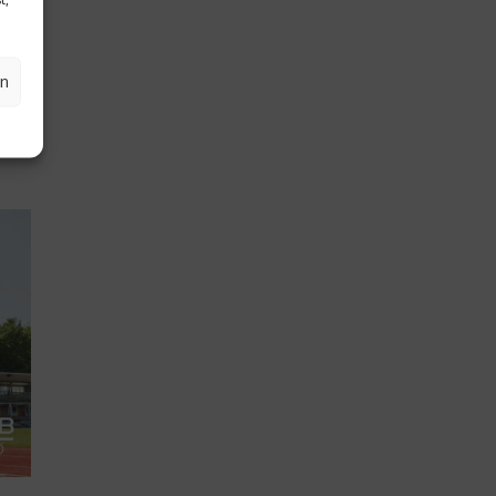
in
en