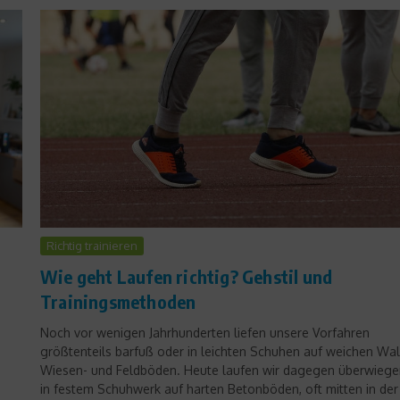
Reise & Freizeit
Immer den Zugvögeln nach –
Mouratoglou Tennis Center
Richtig trainieren
18. Oktober 2021
Wie geht Laufen richtig? Gehstil und
Trainingsmethoden
Noch vor wenigen Jahrhunderten liefen unsere Vorfahren
größtenteils barfuß oder in leichten Schuhen auf weichen Wal
Wiesen- und Feldböden. Heute laufen wir dagegen überwieg
in festem Schuhwerk auf harten Betonböden, oft mitten in der