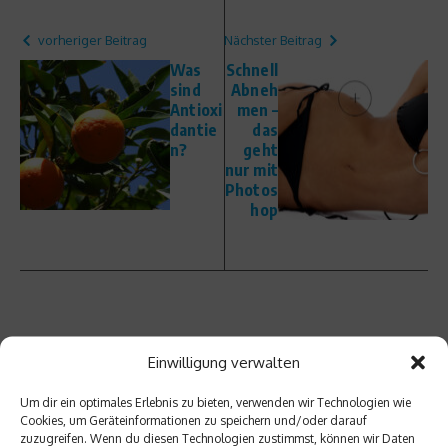
vorheriger Beitrag
Nächster Beitrag
Was
Schnell
sind
Abneh
Antioxi
men –
dantie
das
n?
geht
nur mit
Photos
hop
Ähnliche Beiträge
Einwilligung verwalten
Um dir ein optimales Erlebnis zu bieten, verwenden wir Technologien wie
Cookies, um Geräteinformationen zu speichern und/oder darauf
zuzugreifen. Wenn du diesen Technologien zustimmst, können wir Daten