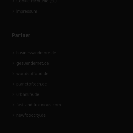
Cookie-Richtlinie (EU)
Impressum
Partner
businessandmore.de
gesuendernet.de
worldsoffood.de
planetoftech.de
urbanlife.de
fast-and-luxurious.com
newfoodcity.de