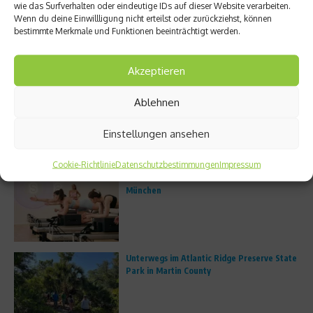
wie das Surfverhalten oder eindeutige IDs auf dieser Website verarbeiten.
Wenn du deine Einwillligung nicht erteilst oder zurückziehst, können
bestimmte Merkmale und Funktionen beeinträchtigt werden.
Beachcomber: Comeback des
Hamburger Verein will das längste
Trailrunning-Events im Indischen
Handballspiel der Welt austrage
Akzeptieren
Ozean
...
2. April 2026
27. März 2026
Ablehnen
Einstellungen ansehen
Aktuelles
Cookie-Richtlinie
Datenschutzbestimmungen
Impressum
FS8 eröffnet erstes deutsches Studio in
München
Unterwegs im Atlantic Ridge Preserve State
Park in Martin County