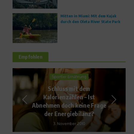
Mitten in Miami: Mit dem Kajak
durch den Oleta River State Park
Empfohlen
Sports Inside
Matthäus – Hitzfeld oder
Bulgarien – Schweiz: EM-
Qualifikation live
25. März 2011