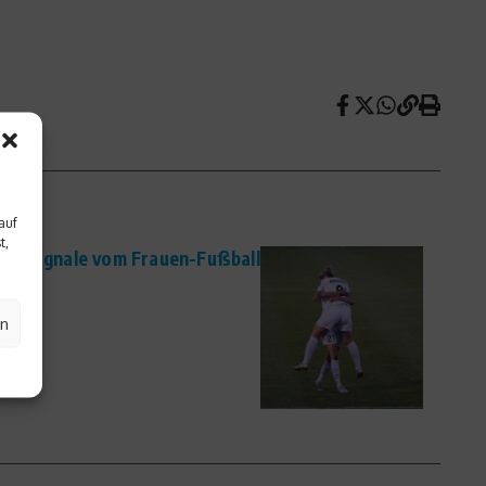
auf
t,
tive Signale vom Frauen-Fußball
en