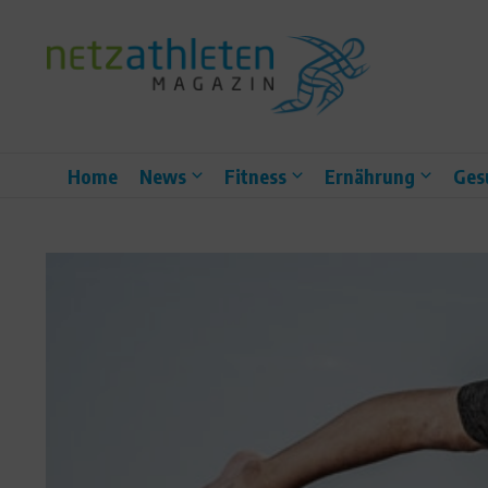
Zum Inhalt springen
Home
News
Fitness
Ernährung
Ges