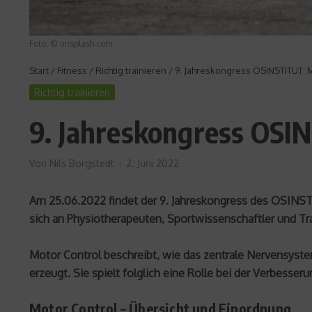
Foto: © unsplash.com
Start
/
Fitness
/
Richtig trainieren
/
9. Jahreskongress OSINSTITUT: M
Richtig trainieren
9. Jahreskongress OSI
Von
Nils Borgstedt
2. Juni 2022
Am 25.06.2022 findet der 9. Jahreskongress des OSINSTI
sich an Physiotherapeuten, Sportwissenschaftler und Tra
Motor Control beschreibt, wie das zentrale Nervensyste
erzeugt. Sie spielt folglich eine Rolle bei der Verbe
Motor Control – Übersicht und Einordnung