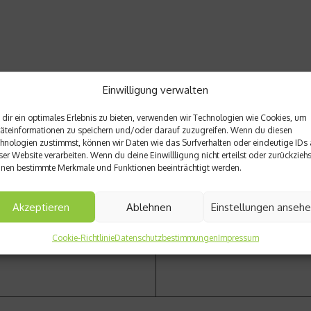
Einwilligung verwalten
dir ein optimales Erlebnis zu bieten, verwenden wir Technologien wie Cookies, um
äteinformationen zu speichern und/oder darauf zuzugreifen. Wenn du diesen
hnologien zustimmst, können wir Daten wie das Surfverhalten oder eindeutige IDs 
Nächster Beitrag
ser Website verarbeiten. Wenn du deine Einwillligung nicht erteilst oder zurückziehs
 im Alter zu betreiben?
Nicht nur auf dem Feld: Posi
nen bestimmte Merkmale und Funktionen beeinträchtigt werden.
Akzeptieren
Ablehnen
Einstellungen anseh
Cookie-Richtlinie
Datenschutzbestimmungen
Impressum