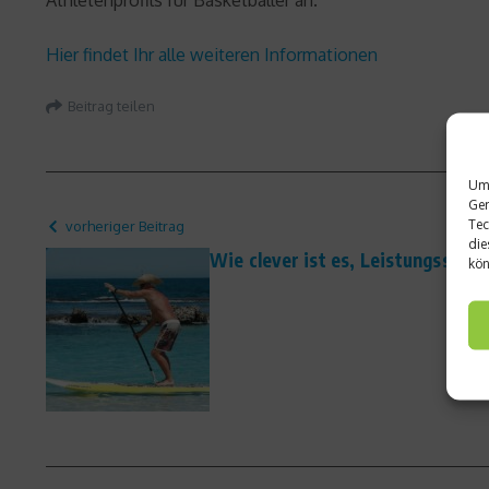
Athletenprofils für Basketballer an.
Hier findet Ihr alle weiteren Informationen
Beitrag teilen
Um 
Ger
Tec
vorheriger Beitrag
die
Wie clever ist es, Leistungssport
kön