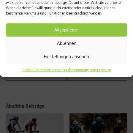
wie das Surfverhalten oder eindeutige IDs auf dieser Website verarbeiten.
s
Wenn du deine Einwillligung nicht erteilst oder zurückziehst, können
Medie
bestimmte Merkmale und Funktionen beeinträchtigt werden.
n Preis
Nächster Beitrag
2014 –
Schlaf
im
Akzeptieren
beeinfl
Livestr
usst
eam
Testos
Ablehnen
auf
terons
netzat
piegel
Einstellungen ansehen
hleten.
de
Cookie-Richtlinie
Datenschutzbestimmungen
Impressum
Ähnliche Beiträge