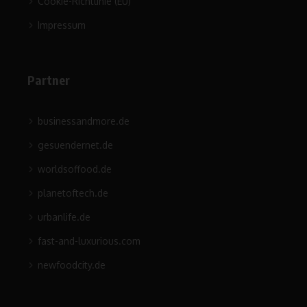
Cookie-Richtlinie (EU)
Impressum
Partner
businessandmore.de
gesuendernet.de
worldsoffood.de
planetoftech.de
urbanlife.de
fast-and-luxurious.com
newfoodcity.de