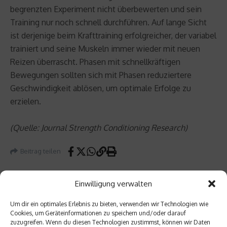
begrenzten Experiment nicht überbewerten und sein
Training nur noch schnell durchführen. Auf lange Sicht
ist derjenige beim Krafttraining erfolgreicher, der variabel
trainiert und seine Muskeln immer wieder mit neuen
Reizen überrascht. Phasen mit schnellkräftigen
Bewegungen sollten sich mit Phasen reduziertere
Geschwindigkeit ablösen, um optimale Erfolge zu
erzielen.
(Quelle: Journal Strength Conditioning Research)
Beitrag teilen
Einwilligung verwalten
Um dir ein optimales Erlebnis zu bieten, verwenden wir Technologien wie
vorheriger Beitrag
Cookies, um Geräteinformationen zu speichern und/oder darauf
Laureu
zuzugreifen. Wenn du diesen Technologien zustimmst, können wir Daten