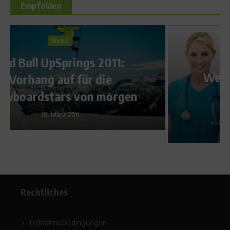
Empfohlen
Ratgeber Gesundheit
Weisheitszähne operieren
oder nicht?
17. August 2012
Rechtliches
Teilnahmebedingungen