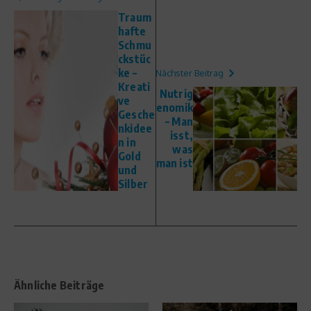
Traum
hafte
Schmu
ckstüc
ke –
Nächster Beitrag
Kreati
Nutrig
ve
enomik
Gesche
– Man
nkidee
isst,
n in
was
Gold
man ist
und
Silber
Ähnliche Beiträge