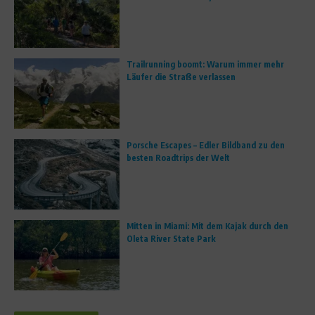
Trailrunning boomt: Warum immer mehr
Läufer die Straße verlassen
Porsche Escapes – Edler Bildband zu den
besten Roadtrips der Welt
Mitten in Miami: Mit dem Kajak durch den
Oleta River State Park