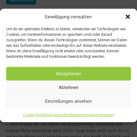
Einwilligung verwalten
Um dir ein optimales Erlebnis zu bieten, verwenden wir Technologien wie
Cookies, um Geräteinformationen zu speichern und/oder darauf
zuzugreifen. Wenn du diesen Technologien zustimmst, können wir Daten
wie das Surfverhalten oder eindeutige IDs auf dieser Website verarbeiten.
Wenn du deine Einwillligung nicht erteilst oder zurückziehst, können
bestimmte Merkmale und Funktionen beeinträchtigt werden.
Akzeptieren
Ablehnen
Richtig trainieren
Christine Bielecki über ihr Buch „Yoga Power“
Einstellungen ansehen
– Kraft trifft Achtsamkeit
Cookie-Richtlinie
Datenschutzbestimmungen
Impressum
Yoga gilt für viele als sanfter Ausgleich zum hektischen Alltag
– eine Praxis, die vor allem mit Entspannung, Dehnung und
innerer Ruhe assoziiert wird. Doch Yoga kann weit mehr: Es ist
ein hocheffektives Ganzkörpertraining, das Kraft, Stabilität und