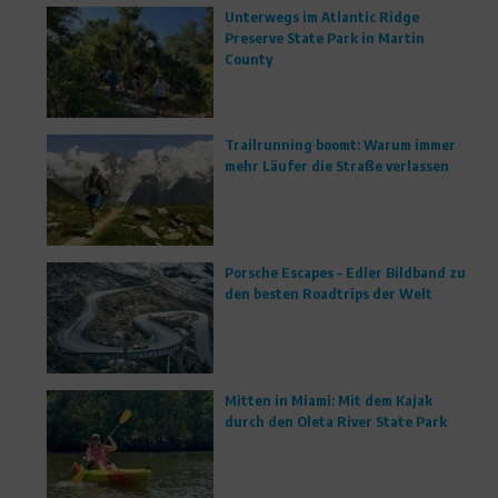
Unterwegs im Atlantic Ridge
Preserve State Park in Martin
County
Trailrunning boomt: Warum immer
mehr Läufer die Straße verlassen
Porsche Escapes – Edler Bildband zu
den besten Roadtrips der Welt
Mitten in Miami: Mit dem Kajak
durch den Oleta River State Park