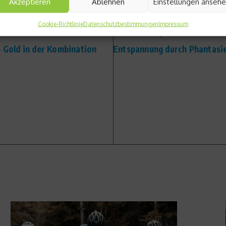
Akzeptieren
Ablehnen
Einstellungen anseh
Cookie-Richtlinie
Datenschutzbestimmungen
Impressum
Nächster Beitrag
– Gold in der Kombination
Entspannung durch Phantasi