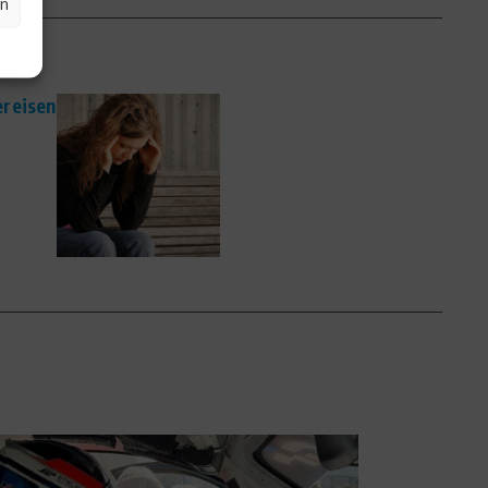
en
ereisen