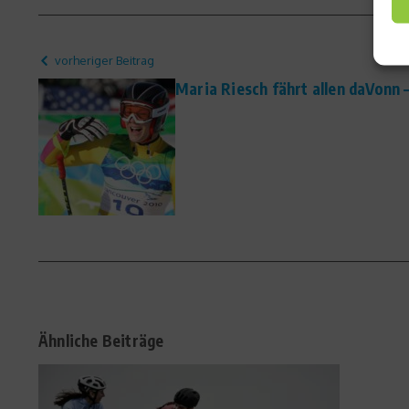
vorheriger Beitrag
Maria Riesch fährt allen daVonn 
Ähnliche Beiträge