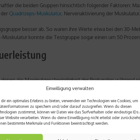
haftler die beiden Gruppen hinsichtlich folgender Faktoren: 
der
Quadrizeps
-
Muskulatur
, Nervenaktivierung der Muskulatur
ningsgruppe besser ab. So waren ihre Werte etwa bei den 30-Met
ps-Muskulatur konnte die Testgruppe sogar einen um 50 Prozen
uerleistung
bei denen die Maximalgeschwindigkeit der Probanden während e
de Gruppen auf einem Level. Das bedeutet im Klartext, dass d
Einwilligung verwalten
ch eine Verbesserung der Sprintfähigkeiten mit sich bringt – u
dir ein optimales Erlebnis zu bieten, verwenden wir Technologien wie Cookies, um
äteinformationen zu speichern und/oder darauf zuzugreifen. Wenn du diesen
st es möglich!
hnologien zustimmst, können wir Daten wie das Surfverhalten oder eindeutige IDs 
ser Website verarbeiten. Wenn du deine Einwillligung nicht erteilst oder zurückziehs
nen bestimmte Merkmale und Funktionen beeinträchtigt werden.