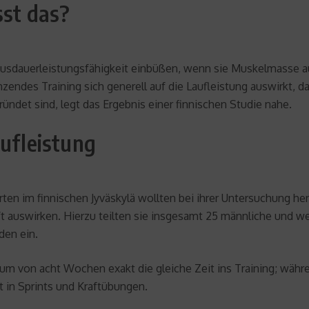
sst das?
r Ausdauerleistungsfähigkeit einbüßen, wenn sie Muskelmasse
nzendes Training sich generell auf die Laufleistung auswirkt, 
ndet sind, legt das Ergebnis einer finnischen Studie nahe.
aufleistung
en im finnischen Jyväskylä wollten bei ihrer Untersuchung her
ft auswirken. Hierzu teilten sie insgesamt 25 männliche und we
den ein.
um von acht Wochen exakt die gleiche Zeit ins Training; währen
t in Sprints und Kraftübungen.