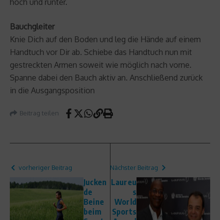
hoch und runter.
Bauchgleiter
Knie Dich auf den Boden und leg die Hände auf einem
Handtuch vor Dir ab. Schiebe das Handtuch nun mit
gestreckten Armen soweit wie möglich nach vorne.
Spanne dabei den Bauch aktiv an. Anschließend zurück
in die Ausgangsposition
Beitrag teilen
vorheriger Beitrag
Nächster Beitrag
Jucken
Laureu
de
s
Beine
World
beim
Sports