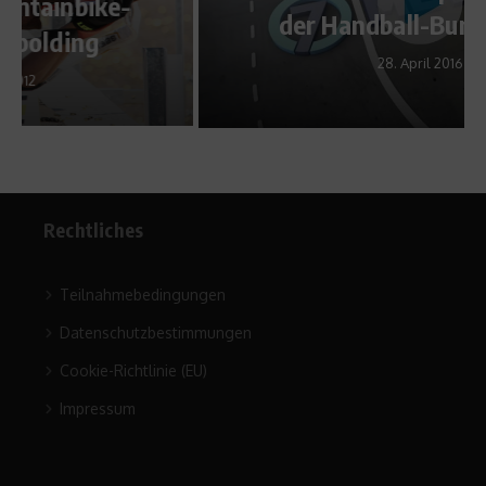
der Handball-Bundesliga.
28. April 2016
Rechtliches
Teilnahmebedingungen
Datenschutzbestimmungen
Cookie-Richtlinie (EU)
Impressum