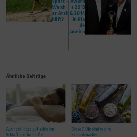
Sport –
Award
Welch
s 2013
er Arzt
& 2014
hilft?
in Rio
de
Janeiro
Ähnliche Beiträge
Auch bei Hitze gut schlafen –
Diese 5 Öle sind wahre
Schlaftipps für heiße
Schlankmacher