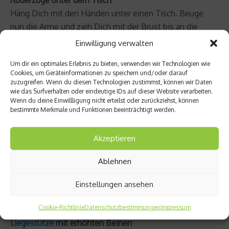
Häng Dich mit den Händen unter einen Tisch. Beuge
nun die Arme und zieh Dich mit der Brust bis an die
Tischkante heran. Langsam wieder ablassen.
Einwilligung verwalten
Um dir ein optimales Erlebnis zu bieten, verwenden wir Technologien wie
Liegestütz
Cookies, um Geräteinformationen zu speichern und/oder darauf
Stütz Dich auf Händen und Füßen auf dem Boden ab.
zuzugreifen. Wenn du diesen Technologien zustimmst, können wir Daten
Unter maximaler Körperspannung den Oberkörper
wie das Surfverhalten oder eindeutige IDs auf dieser Website verarbeiten.
Wenn du deine Einwillligung nicht erteilst oder zurückziehst, können
soweit absenken, bis zwischen Brust und Boden nur
bestimmte Merkmale und Funktionen beeinträchtigt werden.
noch eine Faust passen würde. Anschließend nur aus
den Armen wieder nach oben drücken.
Akzeptieren
Unterarmstütz
Ablehnen
Stütz Dich in Bauchlage auf Deine Unterarme und Füße.
Im Ellenbogen sollte ein rechter Winkel sein. Jetzt
Einstellungen ansehen
spanne Bauch und Gesäß an und halte diese Position.
Cookie-Richtlinie
Datenschutzbestimmungen
Impressum
Liegestütze
mit erhöhten Beinen