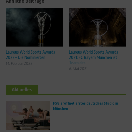
Ähnliche Beiträge
Laureus World Sports Awards
Laureus World Sports Awards
2022 – Die Nominierten
2021: FC Bayern München ist
Team des ...
14. Februar 2022
6. Mai 2021
Aktuelles
FS8 eröffnet erstes deutsches Studio in
München