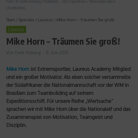
Foto: © Derk Hoberg (Titelbild) -- GES Sportfoto / Mercedes-Benz
(Textbilder)
Start
/
Specials
/
Laureus
/
Mike Horn – Träumen Sie groß!
Laureus
Mike Horn – Träumen Sie groß!
Von
Derk Hoberg
11. Juni 2015
Mike Horn
ist Extremsportler, Laureus Academy Mitglied
und ein großer Motivator. Als eben solcher versammelte
der Südafrikaner die Nationalmannschaft vor der WM in
Brasilien zum Teambuilding auf seinem
Expeditionsschiff. Für unsere Reihe „Wertsache“
sprachen wir mit Mike Horn über die Nationalelf und das
Zusammenspiel von Motivation, Teamgeist und
Disziplin.