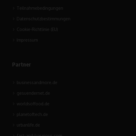
Teilnahmebedingungen
Datenschutzbestimmungen
Cookie-Richtlinie (EU)
Impressum
Partner
businessandmore.de
gesuendernet.de
worldsoffood.de
planetoftech.de
urbanlife.de
fast-and-luxurious.com