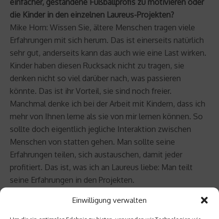
einfacher, gestandene Fußballprofis zu motivieren oder
die Kinder in den einzelnen Laureus-Projekten?
Mike Horn: Wissen Sie, ältere Menschen tragen viele
Erfahrungen mit sich herum. Das ist einerseits natürlich
sehr gut, anderseits kann das auch wie eine Last wirken.
Kinder haben diesen Rucksack nicht zu tragen, sie
denken nicht so viel darüber nach, was passieren
könnte. Das ist ihr Vorteil, sie sind noch freier.
Manchmal denke ich bei der Arbeit mit Kindern, dass ich
mehr von Ihnen lerne als sie von mir lernen können. So
sollte doch eigentlich jegliche Interaktion zwischen
Menschen von statten gehen. Man sollte seine
Erfahrungen teilen, sich austauschen, damit jeder
profitiert. Das ist, was ich an Laureus liebe: Man teilt
seine Erfahrungen in den Projekten.
Einwilligung verwalten
netzathleten.de: Sie haben die Welt komplett am
Äquator entlang und ohne Hilfsmittel von motorisierten