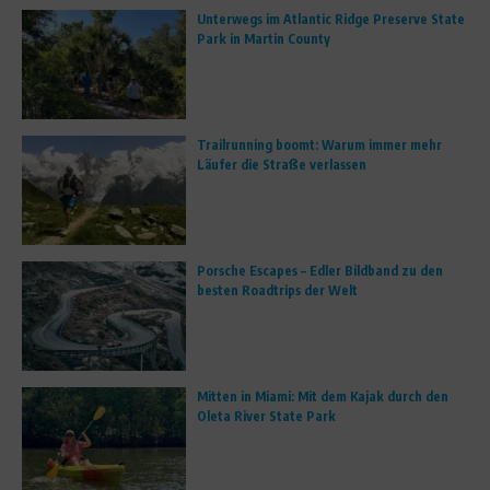
Unterwegs im Atlantic Ridge Preserve State
Park in Martin County
Trailrunning boomt: Warum immer mehr
Läufer die Straße verlassen
Porsche Escapes – Edler Bildband zu den
besten Roadtrips der Welt
Mitten in Miami: Mit dem Kajak durch den
Oleta River State Park