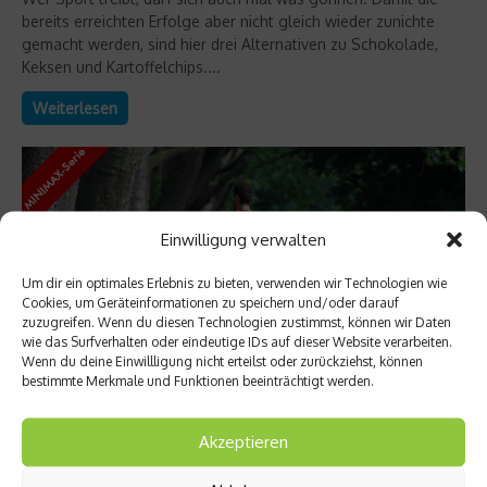
bereits erreichten Erfolge aber nicht gleich wieder zunichte
gemacht werden, sind hier drei Alternativen zu Schokolade,
Keksen und Kartoffelchips....
Weiterlesen
Einwilligung verwalten
Um dir ein optimales Erlebnis zu bieten, verwenden wir Technologien wie
Cookies, um Geräteinformationen zu speichern und/oder darauf
zuzugreifen. Wenn du diesen Technologien zustimmst, können wir Daten
wie das Surfverhalten oder eindeutige IDs auf dieser Website verarbeiten.
Wenn du deine Einwillligung nicht erteilst oder zurückziehst, können
bestimmte Merkmale und Funktionen beeinträchtigt werden.
Fit und schlank
Akzeptieren
Endspurt einläuten – Minimax-Trainingsplan:
Woche 9