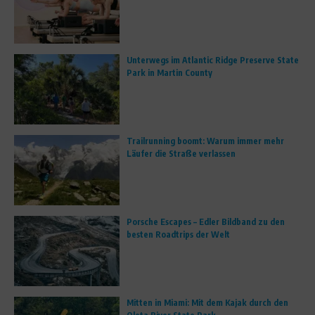
Unterwegs im Atlantic Ridge Preserve State
Park in Martin County
Trailrunning boomt: Warum immer mehr
Läufer die Straße verlassen
Porsche Escapes – Edler Bildband zu den
besten Roadtrips der Welt
Mitten in Miami: Mit dem Kajak durch den