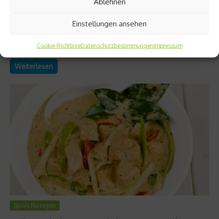
Ablehnen
Noch drei Wochen bis zum Ziel: Jetzt heißt es Zähne zeigen
Einstellungen ansehen
und die immer härter werdenden Intervalle meistern.
Intervalltraining ist nämlich das Motto für die neunte
Cookie-Richtlinie
Datenschutzbestimmungen
Impressum
Trainingswoche....
Weiterlesen
Sport Rezepte