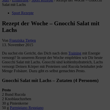
Start
/
Ernährung
/
Sport Rezepte
/
Rezept der Woche – Gnocchi
Salat mit Lachs
Sport Rezepte
Rezept der Woche – Gnocchi Salat mit
Lachs
Von
Franziska Tietjen
13. November 2015
Du suchst ein Gericht, das Dich nach dem
Training
mit Energie
versorgt? In unserem Rezept der Woche empfehlen wir Dir heute
Gnocchi Salat mit Lachs. Gnocchi sind kohlenhydratreich, Lachs
versorgt Deinen Körper mit Proteinen und Rucola beinhaltet jede
Menge Folsäure. Dazu gibt es selbst gemachtes Pesto.
Gnocchi Salat mit Lachs – Zutaten (4 Personen)
Pesto
2 Bund Rucola
2 Knoblauchzehen
30 g Pinienkerne
50 g
Parmigiano Reggiano