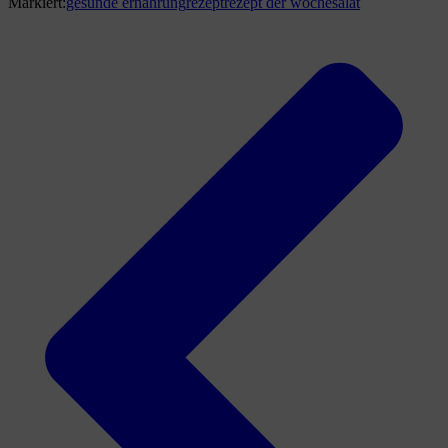
Markiert:
gesunde ernährung
rezept
rezept der woche
salat