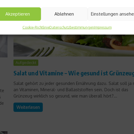
Akzeptieren
Ablehnen
Einstellungen anseh
Cookie-Richtlinie
Datenschutzbestimmungen
Impressum
Aufgedeckt
Salat und Vitamine – Wie gesund ist Grünzeu
Salat gehört zu jeder gesunden Ernährung dazu. Salat soll ja 
an Vitaminen, Mineral- und Ballaststoffen sein. Doch ist das
ute
Grünzeug wirklich so gesund, wie man überall hört?...
s
de
Weiterlesen