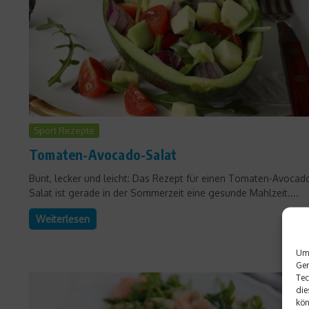
Sport Rezepte
Tomaten-Avocado-Salat
Bunt, lecker und leicht: Das Rezept für einen Tomaten-Avocad
Salat ist gerade in der Sommerzeit eine gesunde Mahlzeit....
Weiterlesen
Um 
Ger
Tec
die
kön