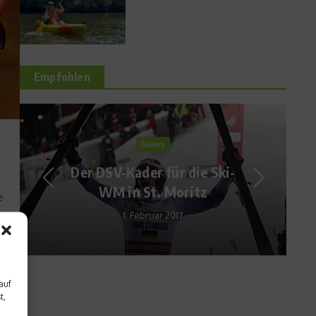
Empfohlen
Sports in the City
Das erwartet Board-
i-
Liebhaber auf dem Surf &
e
Skate Festival
2. Juni 2015
auf
t,