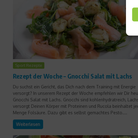
Sport Rezepte
Rezept der Woche – Gnocchi Salat mit Lachs
Du suchst ein Gericht, das Dich nach dem Training mit Energie
versorgt? In unserem Rezept der Woche empfehlen wir Dir he
Gnocchi Salat mit Lachs. Gnocchi sind kohlenhydratreich, Lach
versorgt Deinen Körper mit Proteinen und Rucola beinhaltet je
Menge Folsäure. Dazu gibt es selbst gemachtes Pesto....
Weiterlesen