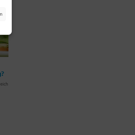
en
g?
reich