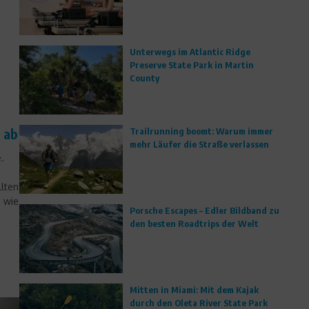
Unterwegs im Atlantic Ridge
Preserve State Park in Martin
County
 ab
Trailrunning boomt: Warum immer
mehr Läufer die Straße verlassen
.
llten
 wie
Porsche Escapes – Edler Bildband zu
den besten Roadtrips der Welt
Mitten in Miami: Mit dem Kajak
durch den Oleta River State Park