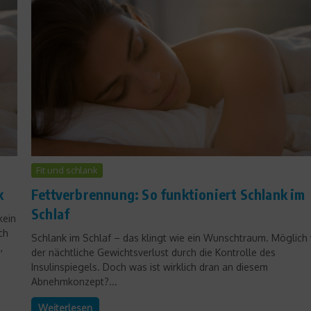
Aufgedeckt
Der Open Window-Effekt –
Fit und schlank
Wenn Krankheiten Tür und
k
Fettverbrennung: So funktioniert Schlank im
Tor geöffnet ist
Schlaf
kein
18. Oktober 2011
ch
Schlank im Schlaf – das klingt wie ein Wunschtraum. Möglich 
,
der nächtliche Gewichtsverlust durch die Kontrolle des
Insulinspiegels. Doch was ist wirklich dran an diesem
Abnehmkonzept?...
Weiterlesen