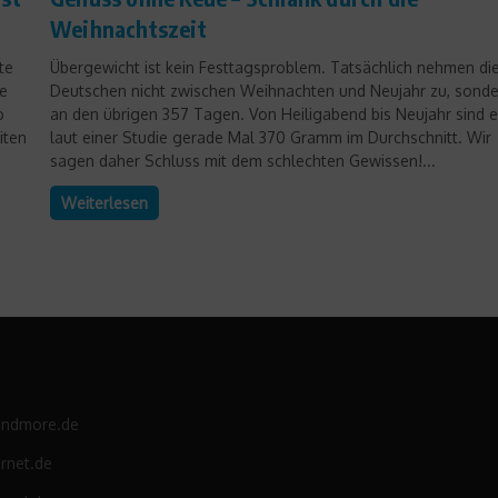
Weihnachtszeit
te
Übergewicht ist kein Festtagsproblem. Tatsächlich nehmen di
ke
Deutschen nicht zwischen Weihnachten und Neujahr zu, sond
o
an den übrigen 357 Tagen. Von Heiligabend bis Neujahr sind 
iten
laut einer Studie gerade Mal 370 Gramm im Durchschnitt. Wir
sagen daher Schluss mit dem schlechten Gewissen!...
Weiterlesen
andmore.de
rnet.de