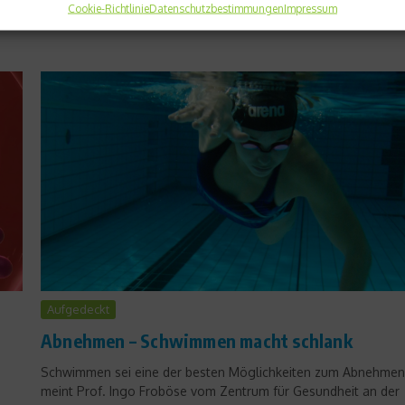
Cookie-Richtlinie
Datenschutzbestimmungen
Impressum
Weiterlesen
Aufgedeckt
Abnehmen – Schwimmen macht schlank
Schwimmen sei eine der besten Möglichkeiten zum Abnehmen
meint Prof. Ingo Froböse vom Zentrum für Gesundheit an der