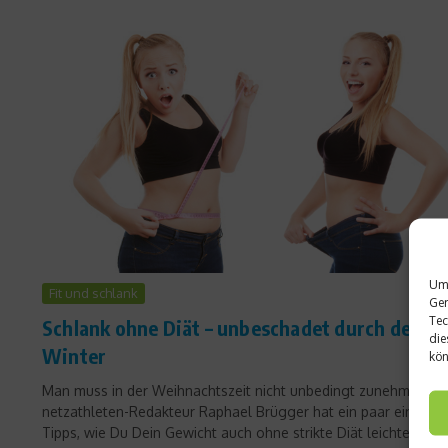
Um 
Fit und schlank
Ger
Tec
Schlank ohne Diät – unbeschadet durch den
die
Winter
kön
Man muss in der Weihnachtszeit nicht unbedingt zunehmen.
netzathleten-Redakteur Raphael Brügger hat ein paar einfach
Tipps, wie Du Dein Gewicht auch ohne strikte Diät leichter halt