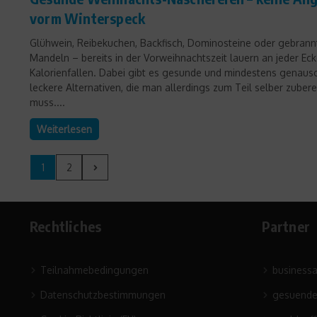
vorm Winterspeck
Glühwein, Reibekuchen, Backfisch, Dominosteine oder gebrann
Mandeln – bereits in der Vorweihnachtszeit lauern an jeder Ec
Kalorienfallen. Dabei gibt es gesunde und mindestens genaus
leckere Alternativen, die man allerdings zum Teil selber zubere
muss....
Weiterlesen
1
2
Rechtliches
Partner
Teilnahmebedingungen
business
Datenschutzbestimmungen
gesuende