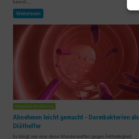
kannst....
Weiterlesen
Ratgeber Ernährung
Abnehmen leicht gemacht – Darmbakterien als
Diäthelfer
Es klingt wie eine diese Wunderwaffen gegen Fettleibigkeit: