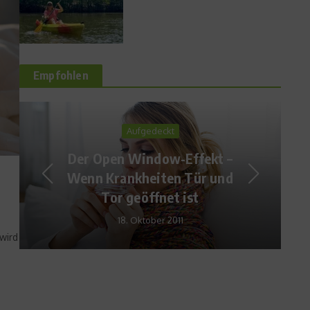
Empfohlen
Reise & Freizeit
BMX meets Freerun &
Breakdance
24. Juni 2009
wird