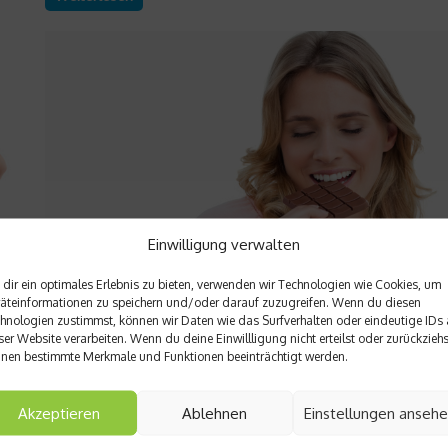
Einwilligung verwalten
dir ein optimales Erlebnis zu bieten, verwenden wir Technologien wie Cookies, um
Ratgeber Ernährung
äteinformationen zu speichern und/oder darauf zuzugreifen. Wenn du diesen
hnologien zustimmst, können wir Daten wie das Surfverhalten oder eindeutige IDs 
Katechine – Schokolade macht schlank
ser Website verarbeiten. Wenn du deine Einwillligung nicht erteilst oder zurückziehs
nen bestimmte Merkmale und Funktionen beeinträchtigt werden.
Ein hoher Fett- und Energiegehalt bei Lebensmitteln führt nich
zwangsläufig dazu, dass man davon zunimmt. So haben spani
Forscher nun in einer Studie herausgefunden, dass Jugendlich
Akzeptieren
Ablehnen
Einstellungen anseh
e
hohem Schokoladenkonsum schlanker waren als andere Kinder
en