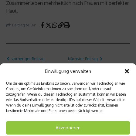
Zusammenleben mehrheitlich nach Frauen mit perfekter
Haut.
Beitrag teilen
vorheriger Beitrag
Nächster Beitrag
Belast
Ein
Einwilligung verwalten
ungsas
riesige
thma –
r
Um dir ein optimales Erlebnis zu bieten, verwenden wir Technologien wie
Krankh
Spielpl
Cookies, um Geräteinformationen zu speichern und/oder darauf
eit
atz –
zuzugreifen. Wenn du diesen Technologien zustimmst, können wir Daten
oder
Boulde
wie das Surfverhalten oder eindeutige IDs auf dieser Website verarbeiten.
faule
rn in
Wenn du deine Einwillligung nicht erteilst oder zurückziehst, können
Ausred
Fontai
bestimmte Merkmale und Funktionen beeinträchtigt werden.
e?
neblea
u
Akzeptieren