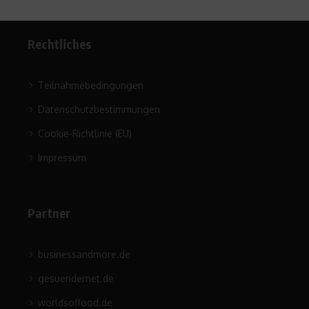
Rechtliches
Teilnahmebedingungen
Datenschutzbestimmungen
Cookie-Richtlinie (EU)
Impressum
Partner
businessandmore.de
gesuendernet.de
worldsoffood.de