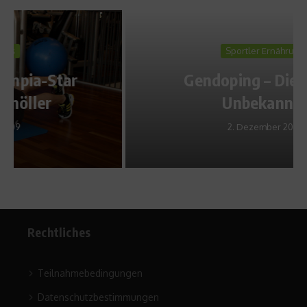
Sportler Ernährung
Gendoping – Die große
Unbekannte
2. Dezember 2009
Rechtliches
Teilnahmebedingungen
Datenschutzbestimmungen