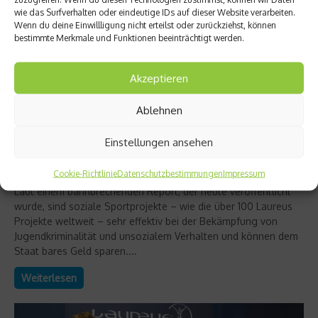
wie das Surfverhalten oder eindeutige IDs auf dieser Website verarbeiten.
Wenn du deine Einwillligung nicht erteilst oder zurückziehst, können
bestimmte Merkmale und Funktionen beeinträchtigt werden.
Akzeptieren
Ablehnen
Laureus
Einstellungen ansehen
Studie zeigt: Laureus Projekte senken
Jugendkriminalität und sparen Geld
Cookie-Richtlinie
Datenschutzbestimmungen
Impressum
Laut einem bahnbrechenden Report, der heute veröffentlicht
wurde, sind soziale Sportprojekte – wie die über 100 Laureus
Projekte weltweit – sehr effektiv bei der Bekämpfung von
Jugendkriminalität und unsozialem Verhalten und können dem
Staat bares Geld sparen....
Weiterlesen