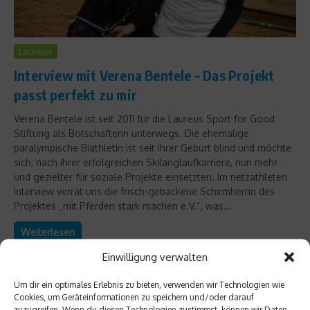
Laureus
Interview mit Verena Bentele – Das Projekt
passt perfekt zu mir
Verena Bentele ist seit 2011 für die Laureus Sport for Good
Stiftung als Botschafterin unterwegs. Die ehemalige
paralympische Biathletin ist seit ihrer Geburt blind und möchte
sich, nach ihrer erfolgreichen Skilanglaufkarriere, nun mehr
und gezielter für soziale Projekte einsetzten. Im netzathleten
Interview verrät uns die frisch-gebackene Schirmherrin des
Projektes „mit Pferden stark machen e.V.“, was...
Weiterlesen
Einwilligung verwalten
Um dir ein optimales Erlebnis zu bieten, verwenden wir Technologien wie
Cookies, um Geräteinformationen zu speichern und/oder darauf
zuzugreifen. Wenn du diesen Technologien zustimmst, können wir Daten