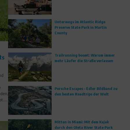
Unterwegs im Atlantic Ridge
Preserve State Park in Martin
County
Trailrunning boomt: Warum immer
ts
mehr Läufer die Straße verlassen
nd
e
Porsche Escapes – Edler Bildband zu
nden,
den besten Roadtrips der Welt
....
Mitten in Miami: Mit dem Kajak
durch den Oleta River State Park