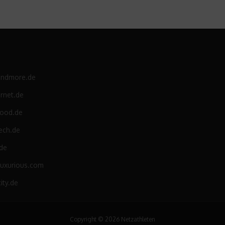
andmore.de
rnet.de
food.de
ech.de
.de
luxurious.com
ity.de
Copyright © 2026 Netzathleten