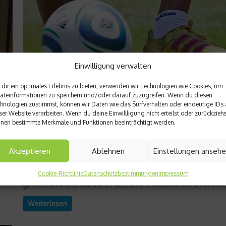
Einwilligung verwalten
dir ein optimales Erlebnis zu bieten, verwenden wir Technologien wie Cookies, um
äteinformationen zu speichern und/oder darauf zuzugreifen. Wenn du diesen
hnologien zustimmst, können wir Daten wie das Surfverhalten oder eindeutige IDs 
ser Website verarbeiten. Wenn du deine Einwillligung nicht erteilst oder zurückziehs
Produktvorstellungen
nen bestimmte Merkmale und Funktionen beeinträchtigt werden.
Was braucht der perfekte Fußballschuh?
Akzeptieren
Ablehnen
Einstellungen anseh
Der Fußballschuh ist die Verbindung vom Spieler zu Boden un
Ball. Entsprechend vielseitig sind die Anforderungen, die an ih
r
Cookie-Richtlinie
Datenschutzbestimmungen
Impressum
gestellt werden. Die TU München prüft wie Fußballschuhe die
gerecht wird und worauf es bei einem Fußballschuh ankommt..
Weiterlesen