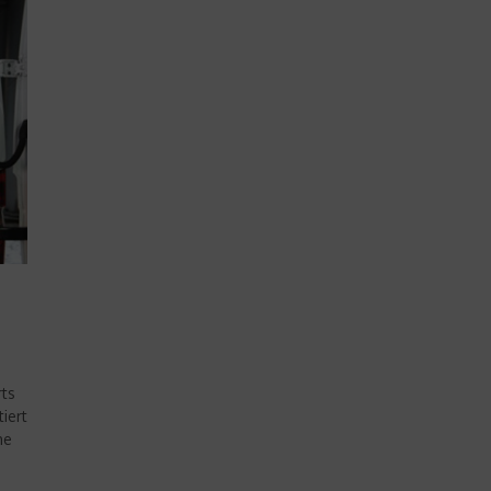
rts
iert
he