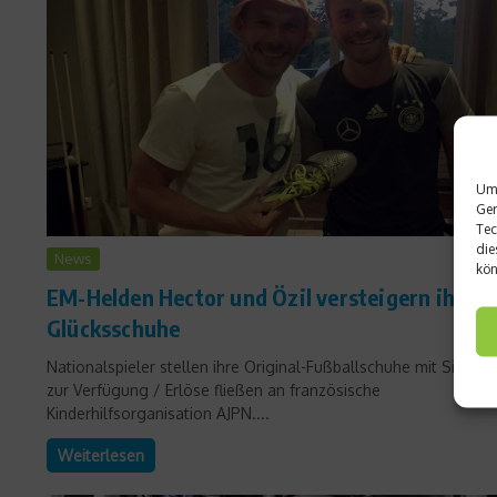
Um 
Ger
Tec
die
News
kön
EM-Helden Hector und Özil versteigern ihre
Glücksschuhe
Nationalspieler stellen ihre Original-Fußballschuhe mit Signatu
zur Verfügung / Erlöse fließen an französische
Kinderhilfsorganisation AJPN....
Weiterlesen