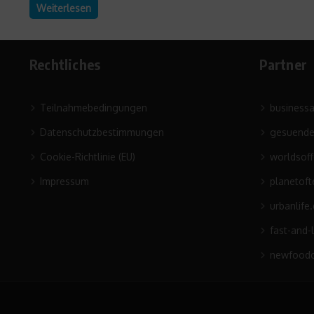
Weiterlesen
Rechtliches
Partner
Teilnahmebedingungen
business
Datenschutzbestimmungen
gesuende
Cookie-Richtlinie (EU)
worldsof
Impressum
planetoft
urbanlife
fast-and-
newfoodc