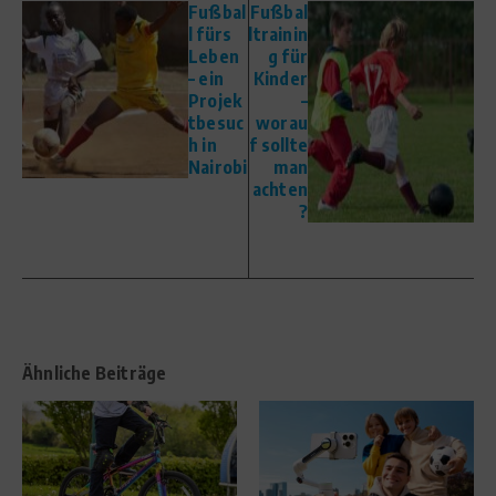
Fußbal
Fußbal
l fürs
ltrainin
Leben
g für
– ein
Kinder
Projek
–
tbesuc
worau
h in
f sollte
Nairobi
man
achten
?
Ähnliche Beiträge