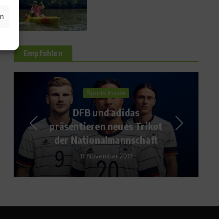
en
Empfohlen
Sports Inside
DFB und adidas
präsentieren neues Trikot
der Nationalmannschaft
11. November 2019