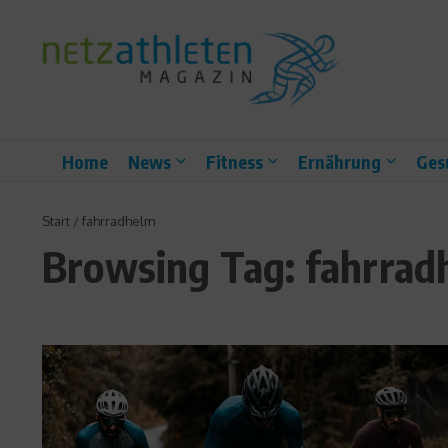
Zum Inhalt springen
Home
News
Fitness
Ernährung
Ges
Start
/
fahrradhelm
Browsing Tag: fahrrad