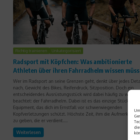
Richtig trainieren
Unkategorisiert
Radsport mit Köpfchen: Was ambitionierte
Athleten über ihren Fahrradhelm wissen müs
Wer im Radsport an seine Grenzen geht, denkt über jedes Deta
nach, Gewicht des Bikes, Reifendruck, Sitzposition. Doch ein
entscheidendes Ausrüstungsstück wird dabei häufig zu wenig
beachtet: der Fahrradhelm. Dabei ist es das einzige Stück
Equipment, das dich im Ernstfall vor schwerwiegenden
Um 
Kopfverletzungen schützt. Höchste Zeit, ihm die Aufmerksamke
Ger
zu geben, die er verdient....
Tec
die
Weiterlesen
kön