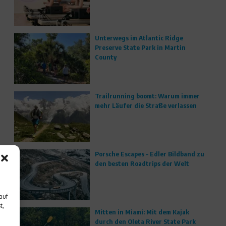
Unterwegs im Atlantic Ridge
Preserve State Park in Martin
County
Trailrunning boomt: Warum immer
mehr Läufer die Straße verlassen
Porsche Escapes – Edler Bildband zu
den besten Roadtrips der Welt
auf
t,
Mitten in Miami: Mit dem Kajak
durch den Oleta River State Park